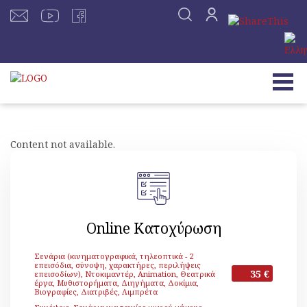
Content not available.
Online Κατοχύρωση
Σενάρια (κινηματογραφικά, τηλεοπτικά - 2
επεισόδια, σύνοψη, χαρακτήρες, περιλήψεις
35 €
επεισοδίων), Ντοκιμαντέρ, Animation, Θεατρικά
έργα, Μυθιστορήματα, Διηγήματα, Δοκίμια,
Βιογραφίες, Διατριβές, Λιμπρέτα