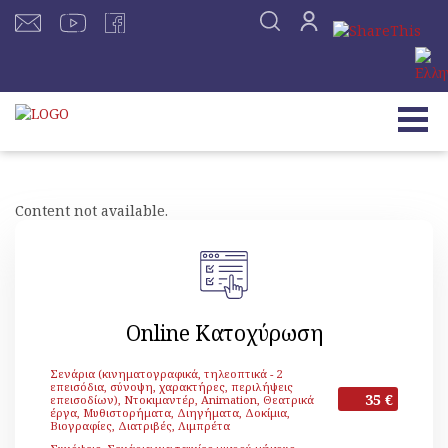
Content not available.
Online Κατοχύρωση
Σενάρια (κινηματογραφικά, τηλεοπτικά - 2
επεισόδια, σύνοψη, χαρακτήρες, περιλήψεις
35 €
επεισοδίων), Ντοκιμαντέρ, Animation, Θεατρικά
έργα, Μυθιστορήματα, Διηγήματα, Δοκίμια,
Βιογραφίες, Διατριβές, Λιμπρέτα