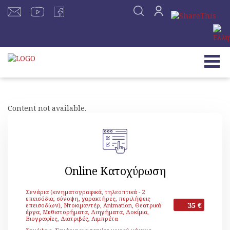
Content not available.
Online Κατοχύρωση
Σενάρια (κινηματογραφικά, τηλεοπτικά - 2
επεισόδια, σύνοψη, χαρακτήρες, περιλήψεις
35 €
επεισοδίων), Ντοκιμαντέρ, Animation, Θεατρικά
έργα, Μυθιστορήματα, Διηγήματα, Δοκίμια,
Βιογραφίες, Διατριβές, Λιμπρέτα