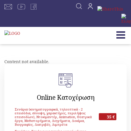
Content not available.
Online Κατοχύρωση
Σενάρια (κινηματογραφικά, τηλεοπτικά - 2
επεισόδια, σύνοψη, χαρακτήρες, περιλήψεις
35 €
επεισοδίων), Ντοκιμαντέρ, Animation, Θεατρικά
έργα, Μυθιστορήματα, Διηγήματα, Δοκίμια,
Βιογραφίες, Διατριβές, Λιμπρέτα