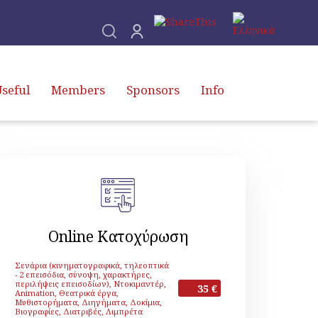
seful
Members
Sponsors
Info
Online Κατοχύρωση
Σενάρια (κινηματογραφικά, τηλεοπτικά
- 2 επεισόδια, σύνοψη, χαρακτήρες,
περιλήψεις επεισοδίων), Ντοκιμαντέρ,
35 €
Animation, Θεατρικά έργα,
Μυθιστορήματα, Διηγήματα, Δοκίμια,
Βιογραφίες, Διατριβές, Λιμπρέτα