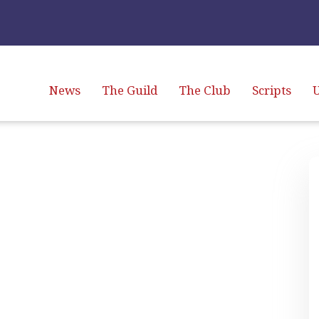
News
The Guild
The Club
Scripts
U