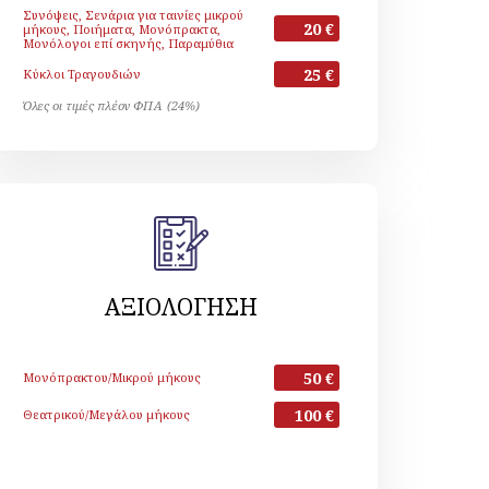
Συνόψεις, Σενάρια για ταινίες μικρού
20 €
μήκους, Ποιήματα, Μονόπρακτα,
Μονόλογοι επί σκηνής, Παραμύθια
25 €
Κύκλοι Τραγουδιών
Όλες οι τιμές πλέον ΦΠΑ (24%)
ΑΞΙΟΛΟΓΗΣΗ
50 €
Μονόπρακτου/Μικρού μήκους
100 €
Θεατρικού/Μεγάλου μήκους