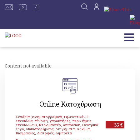
Content not available.
Online Κατοχύρωση
Σενάρια (κινηματογραφικά, τηλεοπτικά - 2
επεισόδια, σύνοψη, χαρακτήρες, περιλήψεις
35 €
επεισοδίων), Ντοκιμαντέρ, Animation, Θεατρικά
έργα, Μυθιστορήματα, Διηγήματα, Δοκίμια,
Βιογραφίες, Διατριβές, Λιμπρέτα