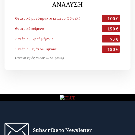
ΑΝΑΛΥΣΗ
100 €
Θεατρικό μονόπρακτο κείμενο (30 σελ.)
150 €
Θεατρικό κείμενο
75 €
Σενάριο μικρού μήκους
150 €
Σενάριο μεγάλου μήκους
Όλες οι τιμές πλέον ΦΠΑ (24%)
Subscribe to Newsletter