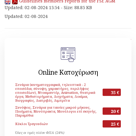
Guidelines members reports for the FSE AGM
Updated: 02-08-2024 15:54 - Size: 88.85 KB
Updated: 02-08-2024
[ Back ]
Online Κατοχύρωση
Σενάρια (κινηματογραφικά, τηλεοπτικά - 2
επεισόδια, σύνοψη, χαρακτήρες, περιλήψεις
35 €
επεισοδίων), Ντοκιμαντέρ, Animation, Θεατρικά
έργα, Μυθιστορήματα, Διηγήματα, Δοκίμια,
Βιογραφίες, Διατριβές, Λιμπρέτα
Συνόψεις, Σενάρια για ταινίες μικρού μήκους,
20 €
Ποιήματα, Μονόπρακτα, Μονόλογοι επί σκηνής,
Παραμύθια
25 €
Κύκλοι Τραγουδιών
Όλες οι τιμές πλέον ΦΠΑ (24%)