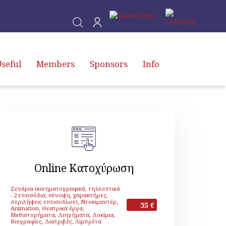
seful
Members
Sponsors
Info
Online Κατοχύρωση
Σενάρια (κινηματογραφικά, τηλεοπτικά
- 2 επεισόδια, σύνοψη, χαρακτήρες,
περιλήψεις επεισοδίων), Ντοκιμαντέρ,
35 €
Animation, Θεατρικά έργα,
Μυθιστορήματα, Διηγήματα, Δοκίμια,
Βιογραφίες, Διατριβές, Λιμπρέτα