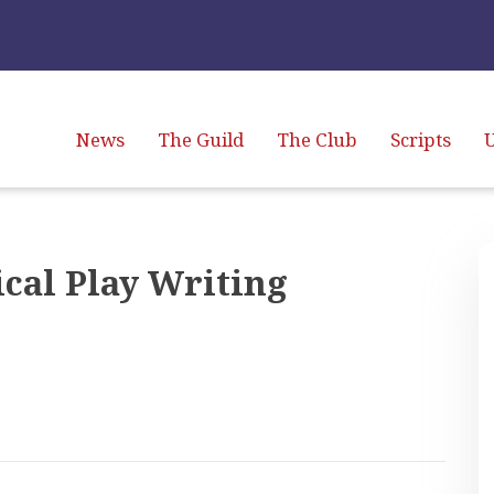
News
The Guild
The Club
Scripts
U
ical Play Writing