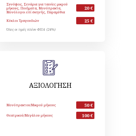
Συνόψεις, Σενάρια για ταινίες μικρού
20 €
μήκους, Ποιήματα, Μονόπρακτα,
Μονόλογοι επί σκηνής, Παραμύθια
25 €
Κύκλοι Τραγουδιών
Όλες οι τιμές πλέον ΦΠΑ (24%)
ΑΞΙΟΛΟΓΗΣΗ
50 €
Μονόπρακτου/Μικρού μήκους
100 €
Θεατρικού/Μεγάλου μήκους