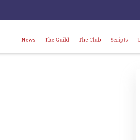
News
The Guild
The Club
Scripts
U