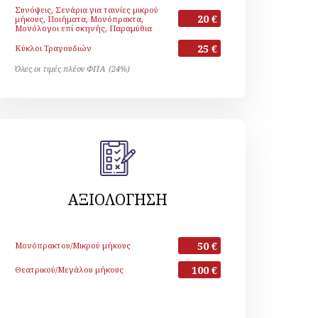
Συνόψεις, Σενάρια για ταινίες μικρού
20 €
μήκους, Ποιήματα, Μονόπρακτα,
Μονόλογοι επί σκηνής, Παραμύθια
25 €
Κύκλοι Τραγουδιών
Όλες οι τιμές πλέον ΦΠΑ (24%)
ΑΞΙΟΛΟΓΗΣΗ
50 €
Μονόπρακτου/Μικρού μήκους
100 €
Θεατρικού/Μεγάλου μήκους