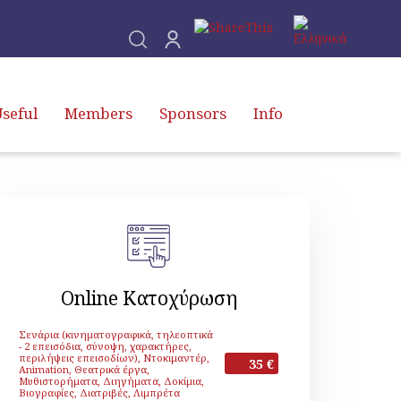
seful
Members
Sponsors
Info
Online Κατοχύρωση
Σενάρια (κινηματογραφικά, τηλεοπτικά
- 2 επεισόδια, σύνοψη, χαρακτήρες,
περιλήψεις επεισοδίων), Ντοκιμαντέρ,
35 €
Animation, Θεατρικά έργα,
Μυθιστορήματα, Διηγήματα, Δοκίμια,
Βιογραφίες, Διατριβές, Λιμπρέτα