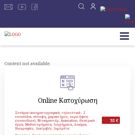
Content not available.
Online Κατοχύρωση
Σενάρια (κινηματογραφικά, τηλεοπτικά - 2
επεισόδια, σύνοψη, χαρακτήρες, περιλήψεις
35 €
επεισοδίων), Ντοκιμαντέρ, Animation, Θεατρικά
έργα, Μυθιστορήματα, Διηγήματα, Δοκίμια,
Βιογραφίες, Διατριβές, Λιμπρέτα