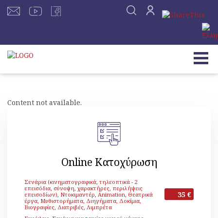
Content not available.
Online Κατοχύρωση
Σενάρια (κινηματογραφικά, τηλεοπτικά - 2
επεισόδια, σύνοψη, χαρακτήρες, περιλήψεις
35 €
επεισοδίων), Ντοκιμαντέρ, Animation, Θεατρικά
έργα, Μυθιστορήματα, Διηγήματα, Δοκίμια,
Βιογραφίες, Διατριβές, Λιμπρέτα