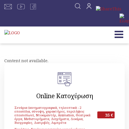
Content not available.
Online Κατοχύρωση
Σενάρια (κινηματογραφικά, τηλεοπτικά - 2
επεισόδια, σύνοψη, χαρακτήρες, περιλήψεις
35 €
επεισοδίων), Ντοκιμαντέρ, Animation, Θεατρικά
έργα, Μυθιστορήματα, Διηγήματα, Δοκίμια,
Βιογραφίες, Διατριβές, Λιμπρέτα