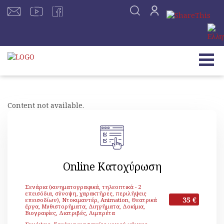
Content not available.
Online Κατοχύρωση
Σενάρια (κινηματογραφικά, τηλεοπτικά - 2
επεισόδια, σύνοψη, χαρακτήρες, περιλήψεις
35 €
επεισοδίων), Ντοκιμαντέρ, Animation, Θεατρικά
έργα, Μυθιστορήματα, Διηγήματα, Δοκίμια,
Βιογραφίες, Διατριβές, Λιμπρέτα