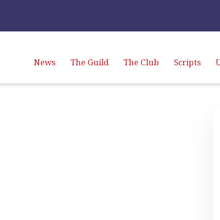
News
The Guild
The Club
Scripts
U