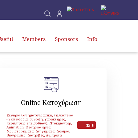
seful
Members
Sponsors
Info
Online Κατοχύρωση
Σενάρια (κινηματογραφικά, τηλεοπτικά
- 2 επεισόδια, σύνοψη, χαρακτήρες,
περιλήψεις επεισοδίων), Ντοκιμαντέρ,
35 €
Animation, Θεατρικά έργα,
Μυθιστορήματα, Διηγήματα, Δοκίμια,
Βιογραφίες, Διατριβές, Λιμπρέτα