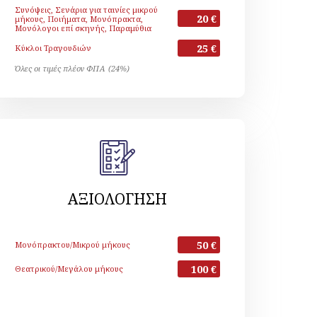
Συνόψεις, Σενάρια για ταινίες μικρού
20 €
μήκους, Ποιήματα, Μονόπρακτα,
Μονόλογοι επί σκηνής, Παραμύθια
25 €
Κύκλοι Τραγουδιών
Όλες οι τιμές πλέον ΦΠΑ (24%)
ΑΞΙΟΛΟΓΗΣΗ
50 €
Μονόπρακτου/Μικρού μήκους
100 €
Θεατρικού/Μεγάλου μήκους