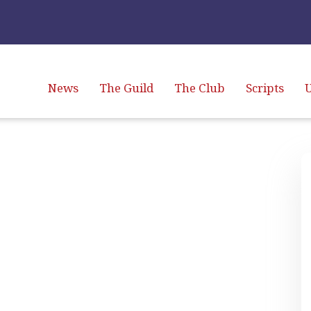
News
The Guild
The Club
Scripts
U