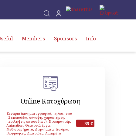
seful
Members
Sponsors
Info
Online Κατοχύρωση
Σενάρια (κινηματογραφικά, τηλεοπτικά
- 2 επεισόδια, σύνοψη, χαρακτήρες,
περιλήψεις επεισοδίων), Ντοκιμαντέρ,
35 €
Animation, Θεατρικά έργα,
Μυθιστορήματα, Διηγήματα, Δοκίμια,
Βιογραφίες, Διατριβές, Λιμπρέτα