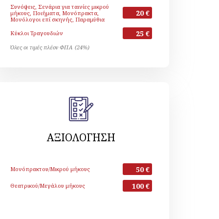
Συνόψεις, Σενάρια για ταινίες μικρού
20 €
μήκους, Ποιήματα, Μονόπρακτα,
Μονόλογοι επί σκηνής, Παραμύθια
25 €
Κύκλοι Τραγουδιών
Όλες οι τιμές πλέον ΦΠΑ (24%)
ΑΞΙΟΛΟΓΗΣΗ
50 €
Μονόπρακτου/Μικρού μήκους
100 €
Θεατρικού/Μεγάλου μήκους