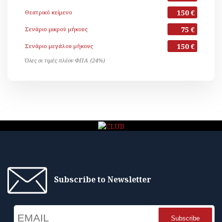
150 €
Θεατρικό κείμενο
75 €
Σενάριο μικρού μήκους
150 €
Σενάριο μεγάλου μήκους
Όλες οι τιμές πλέον ΦΠΑ (24%)
Subscribe to Newsletter
Email
Name