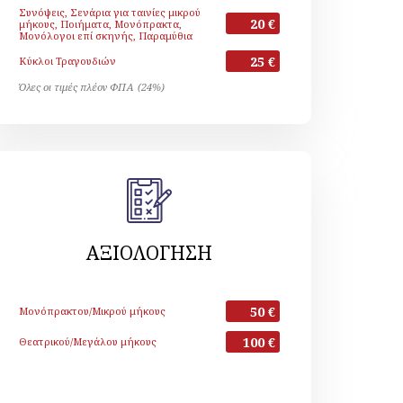
Συνόψεις, Σενάρια για ταινίες μικρού
20 €
μήκους, Ποιήματα, Μονόπρακτα,
Μονόλογοι επί σκηνής, Παραμύθια
25 €
Κύκλοι Τραγουδιών
Όλες οι τιμές πλέον ΦΠΑ (24%)
ΑΞΙΟΛΟΓΗΣΗ
50 €
Μονόπρακτου/Μικρού μήκους
100 €
Θεατρικού/Μεγάλου μήκους