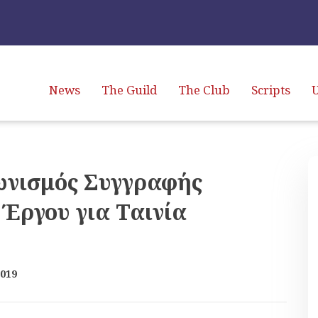
News
The Guild
The Club
Scripts
U
ωνισμός Συγγραφής
Έργου για Ταινία
2019