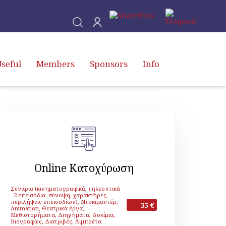
seful
Members
Sponsors
Info
Online Κατοχύρωση
Σενάρια (κινηματογραφικά, τηλεοπτικά
- 2 επεισόδια, σύνοψη, χαρακτήρες,
περιλήψεις επεισοδίων), Ντοκιμαντέρ,
35 €
Animation, Θεατρικά έργα,
Μυθιστορήματα, Διηγήματα, Δοκίμια,
Βιογραφίες, Διατριβές, Λιμπρέτα