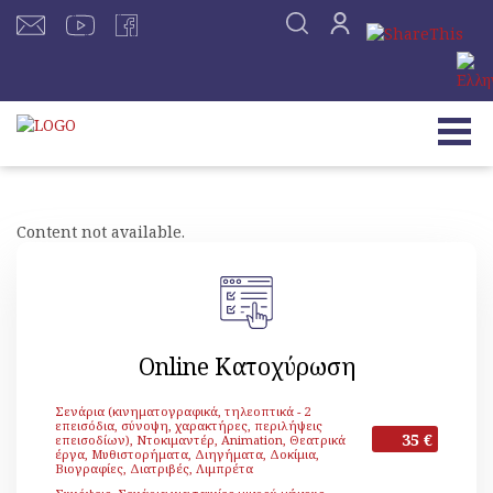
Content not available.
Online Κατοχύρωση
Σενάρια (κινηματογραφικά, τηλεοπτικά - 2
επεισόδια, σύνοψη, χαρακτήρες, περιλήψεις
35 €
επεισοδίων), Ντοκιμαντέρ, Animation, Θεατρικά
έργα, Μυθιστορήματα, Διηγήματα, Δοκίμια,
Βιογραφίες, Διατριβές, Λιμπρέτα