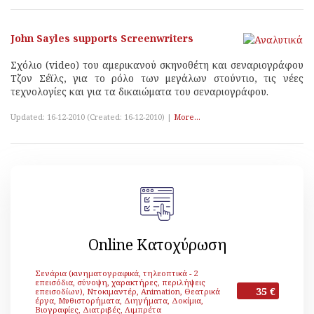
John Sayles supports Screenwriters
Σχόλιο (video) του αμερικανού σκηνοθέτη και σεναριογράφου
Tζον Σέϊλς, για το ρόλο των μεγάλων στούντιο, τις νέες
τεχνολογίες και για τα δικαιώματα του σεναριογράφου.
Updated: 16-12-2010 (Created: 16-12-2010) |
More...
Online Κατοχύρωση
Σενάρια (κινηματογραφικά, τηλεοπτικά - 2
επεισόδια, σύνοψη, χαρακτήρες, περιλήψεις
35 €
επεισοδίων), Ντοκιμαντέρ, Animation, Θεατρικά
έργα, Μυθιστορήματα, Διηγήματα, Δοκίμια,
Βιογραφίες, Διατριβές, Λιμπρέτα