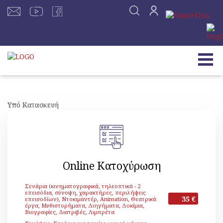
Υπό Κατασκευή
Online Κατοχύρωση
Σενάρια (κινηματογραφικά, τηλεοπτικά - 2
επεισόδια, σύνοψη, χαρακτήρες, περιλήψεις
35 €
επεισοδίων), Ντοκιμαντέρ, Animation, Θεατρικά
έργα, Μυθιστορήματα, Διηγήματα, Δοκίμια,
Βιογραφίες, Διατριβές, Λιμπρέτα