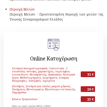
Περιοχή Μελών
Περιοχή Μελών - Προστατευμένη περιοχή των μελών της
Ένωσης Σεναριογράφων Ελλάδος
Online Κατοχύρωση
Σενάρια (κινηματογραφικά, τηλεοπτικά - 2
επεισόδια, σύνοψη, χαρακτήρες, περιλήψεις
35 €
επεισοδίων), Ντοκιμαντέρ, Animation, Θεατρικά
έργα, Μυθιστορήματα, Διηγήματα, Δοκίμια,
Βιογραφίες, Διατριβές, Λιμπρέτα
Συνόψεις, Σενάρια για ταινίες μικρού μήκους,
20 €
Ποιήματα, Μονόπρακτα, Μονόλογοι επί σκηνής,
Παραμύθια
25 €
Κύκλοι Τραγουδιών
Όλες οι τιμές πλέον ΦΠΑ (24%)