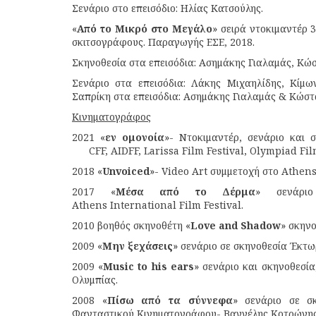
Σενάριο στο επεισόδιο: Ηλίας Κατσούλης.
«
Από το Μικρό στο Μεγάλο
» σειρά ντοκιμαντέρ 
σκιτσογράφους. Παραγωγής ΕΣΕ, 2018.
Σκηνοθεσία στα επεισόδια: Ασημάκης Γιαλαμάς, Κώ
Σενάριο στα επεισόδια: Λάκης Μιχαηλίδης, Κίμ
Σαπρίκη στα επεισόδια: Ασημάκης Γιαλαμάς & Κώστ
Κινηματογράφος
2021 «
εν ομονοία
»- Ντοκιμαντέρ, σενάριο και 
CFF, AIDFF, Larissa Film Festival, Olympiad Fil
2018 «
Unvoiced
»- Video Art συμμετοχή στο Athens 
2017 «
Μέσα από το Δέρμα
» σενάρι
Athens International Film Festival.
2010 βοηθός σκηνοθέτη «
Love
and
Shadow
» σκηνο
2009 «
Μην ξεχάσεις
» σενάριο σε σκηνοθεσία Έκτ
2009 «
Music
to
his
ears
» σενάριο και σκηνοθεσί
Ολυμπίας.
2008 «
Πίσω από τα σύννεφα
» σενάριο σε σ
Φανταστικού Κινηματογράφου- Βαγγέλης Κοτρώνης