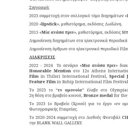
Συγγραφή:
2023 συμμετοχή στον συλλογικό τόμο διηγημάτων «
2020 «
lipstick
», μυθιστόρημα, εκδόσεις Δωδώνη.
2015 «
Μία ανάσα πριν
», μυθιστόρημα, εκδόσεις 
Δημοσίευση διηγημάτων στα ηλεκτρονικά περιοδικά
Δημοσίευση άρθρων στο ηλεκτρονικό περιοδικό Film
ΔΙΑΚΡΙΣΕΙΣ
2022 - 2024 To σενάριο «
Μια
ανάσα
πριν
» δια
Honorable Mention
στο 12o Athens Internation
Film
in Thilsri International Festival,
Special 
Feature Film
in Rohip International Film Festival
Το 2023 το “
εν ομονοία
” έλαβε στο Olympiad
2η θέση στο βραβείο κοινού,
Bronze medal
for th
Το 2023 1ο Βραβείο (Χρυσό) για το έργο «εν ομ
Φωτογραφικής Εταιρείας.
Το 2020-2024 συμμετοχή στο Διεθνές Φεστιβάλ
CI
την BLANK WALL GALLERY.