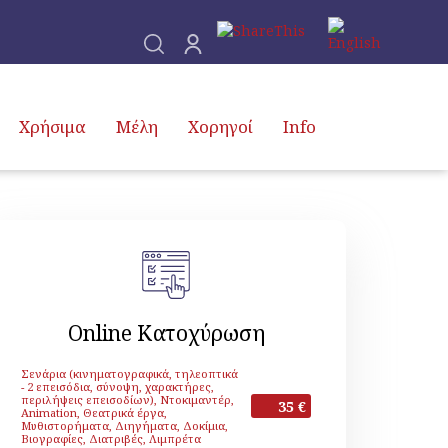
Χρήσιμα
Μέλη
Χορηγοί
Info
Online Κατοχύρωση
Σενάρια (κινηματογραφικά, τηλεοπτικά
- 2 επεισόδια, σύνοψη, χαρακτήρες,
περιλήψεις επεισοδίων), Ντοκιμαντέρ,
35 €
Animation, Θεατρικά έργα,
Μυθιστορήματα, Διηγήματα, Δοκίμια,
Βιογραφίες, Διατριβές, Λιμπρέτα