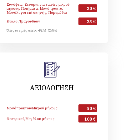
Συνόψεις, Σενάρια για ταινίες μικρού
20 €
μήκους, Ποιήματα, Μονόπρακτα,
Μονόλογοι επί σκηνής, Παραμύθια
25 €
Κύκλοι Τραγουδιών
Όλες οι τιμές πλέον ΦΠΑ (24%)
ΑΞΙΟΛΟΓΗΣΗ
50 €
Μονόπρακτου/Μικρού μήκους
100 €
Θεατρικού/Μεγάλου μήκους