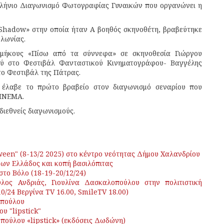
ελλήνιο Διαγωνισμό Φωτογραφίας Γυναικών που οργανώνει η
 Shadow» στην οποία ήταν Α βοηθός σκηνοθέτη, βραβεύτηκε
ολωνίας.
 μήκους «Πίσω από τα σύννεφα» σε σκηνοθεσία Γιώργου
ού στο Φεστιβάλ Φανταστικού Κινηματογράφου- Βαγγέλης
ο Φεστιβάλ της Πάτρας.
» έλαβε το πρώτο βραβείο στον διαγωνισμό σεναρίου που
ΣΙΝΕΜΑ.
διεθνείς διαγωνισμούς.
en" (8-13/2 2025) στο κέντρο νεότητας Δήμου Χαλανδρίου
ων Ελλάδος και κοπή βασιλόπιτας
το Βόλο (18-19-20/12/24)
ος Ανδριάς, Γιουλίνα Δασκαλοπούλου στην πολιτιστική
10/24 Βεργίνα TV 16.00, SmileTV 18.00)
οπούλου
υ "lipstick"
πούλου «lipstick» (εκδόσεις Δωδώνη)