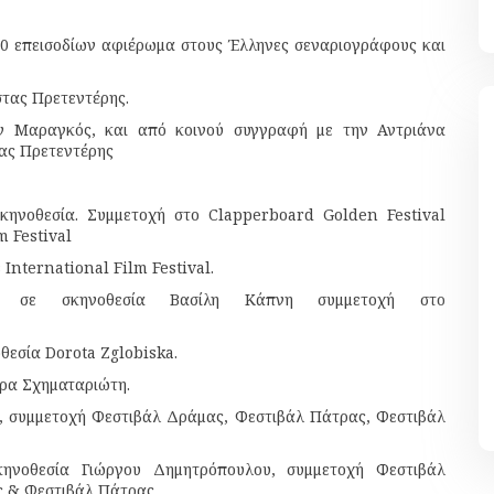
30 επεισοδίων αφιέρωμα στους Έλληνες σεναριογράφους και
στας Πρετεντέρης.
ων Μαραγκός, και από κοινού συγγραφή με την Αντριάνα
ας Πρετεντέρης
σκηνοθεσία. Συμμετοχή στο Clapperboard Golden Festival
m Festival
International Film Festival.
ο σε σκηνοθεσία Βασίλη Κάπνη συμμετοχή στο
θεσία Dorota Zglobiska.
ωρα Σχηματαριώτη.
α, συμμετοχή Φεστιβάλ Δράμας, Φεστιβάλ Πάτρας, Φεστιβάλ
κηνοθεσία Γιώργου Δημητρόπουλου, συμμετοχή Φεστιβάλ
 & Φεστιβάλ Πάτρας.