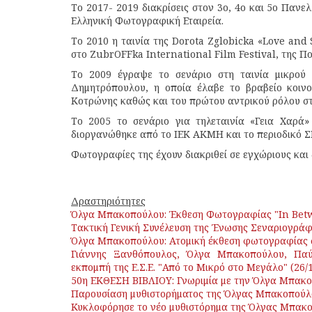
Το 2017- 2019 διακρίσεις στον 3ο, 4ο και 5ο Παν
Ελληνική Φωτογραφική Εταιρεία.
Το 2010 η ταινία της Dorota Zglobicka «Love and
στο ZubrOFFka International Film Festival, της Π
Το 2009 έγραψε το σενάριο στη ταινία μικρού
Δημητρόπουλου, η οποία έλαβε το βραβείο κοιν
Κοτρώνης καθώς και του πρώτου αντρικού ρόλου στ
Το 2005 το σενάριο για τηλεταινία «Γεια Χαρά
διοργανώθηκε από το ΙΕΚ ΑΚΜΗ και το περιοδικό 
Φωτογραφίες της έχουν διακριθεί σε εγχώριους και 
Δραστηριότητες
Όλγα Μπακοπούλου: Έκθεση Φωτογραφίας "In Betwe
Τακτική Γενική Συνέλευση της Ένωσης Σεναριογράφ
Όλγα Μπακοπούλου: Ατομική έκθεση φωτογραφίας σ
Γιάννης Ξανθόπουλος, Όλγα Μπακοπούλου, Παύλ
εκπομπή της Ε.Σ.Ε. "Από το Μικρό στο Μεγάλο" (26/
50η ΕΚΘΕΣΗ ΒΙΒΛΙΟΥ: Γνωριμία με την Όλγα Μπακ
Παρουσίαση μυθιστορήματος της Όλγας Μπακοπούλο
Κυκλοφόρησε το νέο μυθιστόρημα της Όλγας Μπακο