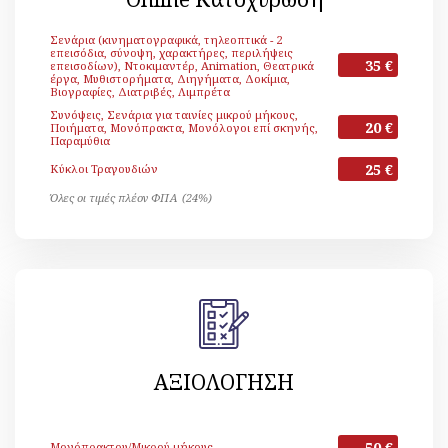
Σενάρια (κινηματογραφικά, τηλεοπτικά - 2
επεισόδια, σύνοψη, χαρακτήρες, περιλήψεις
35 €
επεισοδίων), Ντοκιμαντέρ, Animation, Θεατρικά
έργα, Μυθιστορήματα, Διηγήματα, Δοκίμια,
Βιογραφίες, Διατριβές, Λιμπρέτα
Συνόψεις, Σενάρια για ταινίες μικρού μήκους,
20 €
Ποιήματα, Μονόπρακτα, Μονόλογοι επί σκηνής,
Παραμύθια
25 €
Κύκλοι Τραγουδιών
Όλες οι τιμές πλέον ΦΠΑ (24%)
ΑΞΙΟΛΟΓΗΣΗ
50 €
Μονόπρακτου/Μικρού μήκους