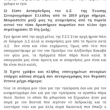
γράφω κι εγώ.
2) Είστε Αντιπρόεδρος του Δ.Σ της Ένωσης
Σεναριογράφων Ελλάδος από το 2019 μέχρι σήμερα.
Μοιραστείτε μαζί μας τις αναμνήσεις από τη πορεία
αυτού του τόσο δραστήριου σωματίου που πλέον έχει
συμπληρώσει 35 έτη ζωής;
Εγώ ήμουν από την αρχή μέλος της Ε.Σ.Ε Στην αρχή ήμουν πάλι
σε διάφορα Δ.Σ αλλά οι αναμνήσεις μου από τα πρώτα αυτά
Δ.Σ δεν είναι και τόσο ευχάριστες. Όμως από τότε που
συνεργαστήκαμε με τον νυν Πρόεδρο τον Αλέξανδρο Κακαβά
τον φίλο μου, τα πράγματα πάνε πάρα πολύ καλά. Η
συνεργασία μας είναι άριστη και οι αναμνήσεις μου είναι και
θα είναι πολύ καλές.
3) Έχετε γράψει και πλήθος επιτυχημένων σεναρίων
υπάρχει κάποια στιγμή σαν σεναριογράφος που θυμάστε
έντονα μέχρι σήμερα;
Όλα τα σενάρια μου τόσο για την τηλεόραση όσο και για τον
κινηματογράφο όσο και για την τηλεόραση τα αγαπάω πάρα
πολύ. Εκείνο το οποίο θα μπορούσα να ξεχωρίσω ήταν μια
σειρά με τον Βουτσά που λεγόταν «Ο Ανδροκλής και τα
λιοντάρια του» και μια άλλη σειρά δικαστική που έπαιζε ο