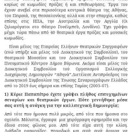
κυρίως σε κωμωδίες πρόζας ή και επιθεωρήσεις. Έργα του
έχουν ανεβεί στα περισσότερα κεντρικά θέατρα της Αθήνας,
του Πειραιά, της Θεσσαλονίκης αλλά και στην επαρχία, καθώς
επίσης στις ΗΠΑ, την Αυστραλία και την Αγγλία (Οι
ζηλιαρόγατοι στο Θέατρο Γουέλμπεϋ, Λονδίνο). Έχει γράψει
μέχρι τώρα πάνω από 40 θεατρικά έργα πρόζας και μουσικές
κωμωδίες.
Είναι μέλος της Εταιρείας Ελλήνων Θεατρικών Συγγραφέων
(ενώ υπήρξε και μέλος τού Διοικητικού της Συμβουλίου), του
Θεατρικού Μουσείου και του Διοικητικού Συμβουλίου του
Πνευματικού Κέντρου Δήμου Βύρωνα. Ακόμα είναι μέλος τού
Διοικητικού Συμβουλίου τού Οργανισμού Συλλογικής
Διαχείρισης Δημιουργών “Αθηνά”.Διετέλεσε Αντιπρόεδρος του
Διοικητικού Συμβουλίου της Ένωσης Σεναριογράφων Ελλάδος
από το 2019 έως σήμερα και επίσης Ταμίας (2005-07).
1) Κύριε Παπαπέτρο έχετε γράψει πλήθος επιτυχημένων
σεναρίων και θεατρικών έργων. Πότε γεννήθηκε μέσα
σας αυτή η ανάγκη για την καλλιτεχνική δημιουργία;
Από τότε που ήμουνα πολύ μικρός, από τότε που ήμουνα στο
σχολείο. Μάλιστα, έγραφα μια χειρόγραφη εφημερίδα και την
έδινα στους φίλους μου. Από τότε είχα αυτή την κλίση.
Διάβαζα εφημερίδες, περιοδικά και σιγά σιγά άρχισα να