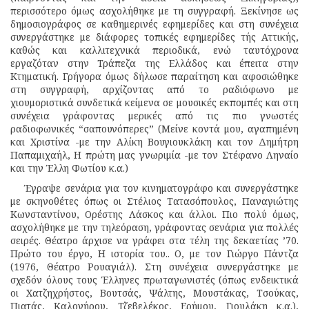
περισσότερο όμως ασχολήθηκε με τη συγγραφή. Ξεκίνησε ως
δημοσιογράφος σε καθημερινές εφημερίδες και στη συνέχεια
συνεργάστηκε με διάφορες τοπικές εφημερίδες τής Αττικής,
καθώς και καλλιτεχνικά περιοδικά, ενώ ταυτόχρονα
εργαζόταν στην Τράπεζα της Ελλάδος και έπειτα στην
Κτηματική. Γρήγορα όμως δήλωσε παραίτηση και αφοσιώθηκε
στη συγγραφή, αρχίζοντας από το ραδιόφωνο με
χιουμοριστικά συνδετικά κείμενα σε μουσικές εκπομπές και στη
συνέχεια γράφοντας μερικές από τις πιο γνωστές
ραδιοφωνικές “σαπουνόπερες” (Μείνε κοντά μου, αγαπημένη
και Χριστίνα -με την Αλίκη Βουγιουκλάκη και τον Δημήτρη
Παπαμιχαήλ, Η πρώτη μας γνωριμία -με τον Στέφανο Ληναίο
και την Έλλη Φωτίου κ.α.)
Έγραψε σενάρια για τον κινηματογράφο και συνεργάστηκε
με σκηνοθέτες όπως οι Στέλιος Τατασόπουλος, Παναγιώτης
Κωνσταντίνου, Ορέστης Λάσκος και άλλοι. Πιο πολύ όμως,
ασχολήθηκε με την τηλεόραση, γράφοντας σενάρια για πολλές
σειρές. Θέατρο άρχισε να γράφει στα τέλη της δεκαετίας ’70.
Πρώτο του έργο, Η ιστορία του.. Ο, με τον Γιώργο Πάντζα
(1976, Θέατρο Ρουαγιάλ). Στη συνέχεια συνεργάστηκε με
σχεδόν όλους τους Έλληνες πρωταγωνιστές (όπως ενδεικτικά
οι Χατζηχρήστος, Βουτσάς, Ψάλτης, Μουστάκας, Τσούκας,
Πιατάς, Καλογήρου, Τζεβελέκος, Ερήμου, Γιουλάκη κ.α.),