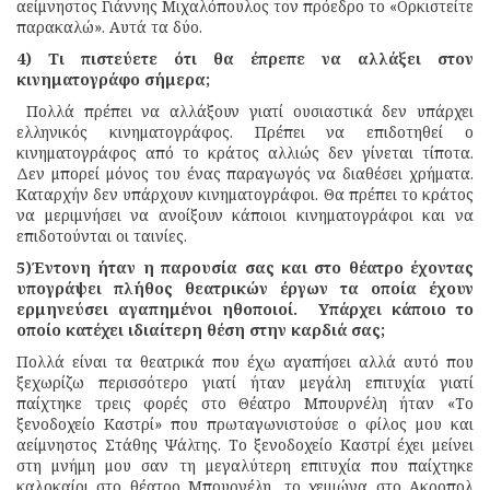
αείμνηστος Γιάννης Μιχαλόπουλος τον πρόεδρο το «Ορκιστείτε
παρακαλώ». Αυτά τα δύο.
4) Τι πιστεύετε ότι θα έπρεπε να αλλάξει στον
κινηματογράφο σήμερα;
Πολλά πρέπει να αλλάξουν γιατί ουσιαστικά δεν υπάρχει
ελληνικός κινηματογράφος. Πρέπει να επιδοτηθεί ο
κινηματογράφος από το κράτος αλλιώς δεν γίνεται τίποτα.
Δεν μπορεί μόνος του ένας παραγωγός να διαθέσει χρήματα.
Καταρχήν δεν υπάρχουν κινηματογράφοι. Θα πρέπει το κράτος
να μεριμνήσει να ανοίξουν κάποιοι κινηματογράφοι και να
επιδοτούνται οι ταινίες.
5)Έντονη ήταν η παρουσία σας και στο θέατρο έχοντας
υπογράψει πλήθος θεατρικών έργων τα οποία έχουν
ερμηνεύσει αγαπημένοι ηθοποιοί. Υπάρχει κάποιο το
οποίο κατέχει ιδιαίτερη θέση στην καρδιά σας;
Πολλά είναι τα θεατρικά που έχω αγαπήσει αλλά αυτό που
ξεχωρίζω περισσότερο γιατί ήταν μεγάλη επιτυχία γιατί
παίχτηκε τρεις φορές στο Θέατρο Μπουρνέλη ήταν «Το
ξενοδοχείο Καστρί» που πρωταγωνιστούσε ο φίλος μου και
αείμνηστος Στάθης Ψάλτης. Το ξενοδοχείο Καστρί έχει μείνει
στη μνήμη μου σαν τη μεγαλύτερη επιτυχία που παίχτηκε
καλοκαίρι στο θέατρο Μπουρνέλη, το χειμώνα στο Ακροπολ