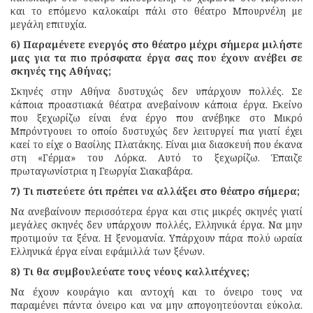
και το επόμενο καλοκαίρι πάλι στο θέατρο Μπουρνέλη με
μεγάλη επιτυχία.
6) Παραμένετε ενεργός στο θέατρο μέχρι σήμερα μιλήστε
μας για τα πιο πρόσφατα έργα σας που έχουν ανέβει σε
σκηνές της Αθήνας;
Σκηνές στην Αθήνα δυστυχώς δεν υπάρχουν πολλές. Σε
κάποια προαστιακά θέατρα ανεβαίνουν κάποια έργα. Εκείνο
που ξεχωρίζω είναι ένα έργο που ανέβηκε στο Μικρό
Μπρόντγουει το οποίο δυστυχώς δεν λειτυργεί πια γιατί έχει
καεί το είχε ο Βασίλης Πλατάκης. Είναι μια διασκευή που έκανα
στη «Γέρμα» του Λόρκα. Αυτό το ξεχωρίζω. Έπαιζε
πρωταγωνίστρια η Γεωργία Σιακαβάρα.
7) Τι πιστεύετε ότι πρέπει να αλλάξει στο θέατρο σήμερα;
Να ανεβαίνουν περισσότερα έργα και στις μικρές σκηνές γιατί
μεγάλες σκηνές δεν υπάρχουν πολλές, Ελληνικά έργα. Να μην
προτιμούν τα ξένα. Η ξενομανία. Υπάρχουν πάρα πολύ ωραία
Ελληνικά έργα είναι εφάμιλλά των ξένων.
8) Τι θα συμβουλεύατε τους νέους καλλιτέχνες;
Να έχουν κουράγιο και αντοχή και το όνειρο τους να
παραμένει πάντα όνειρο και να μην απογοητεύονται εύκολα.