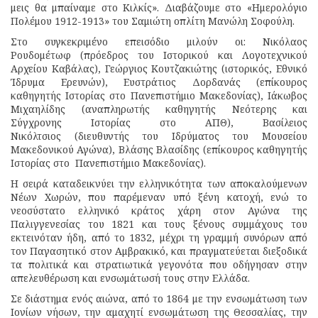
μεις θα μπαίναμε στο Κιλκίς». Διαβάζουμε στο «Ημερολόγιο
Πολέμου 1912-1913» του Σαμιώτη οπλίτη Μανώλη Σοφούλη.
Στο συγκεκριμένο επεισόδιο μιλούν οι: Νικόλαος
Ρουδομέτωφ (πρόεδρος του Ιστορικού και Λογοτεχνικού
Αρχείου Καβάλας), Γεώργιος Κουτζακιώτης (ιστορικός, Εθνικό
Ίδρυμα Ερευνών), Ευστράτιος Δορδανάς (επίκουρος
καθηγητής Ιστορίας στο Πανεπιστήμιο Μακεδονίας), Ιάκωβος
Μιχαηλίδης (αναπληρωτής καθηγητής Νεότερης και
Σύγχρονης Ιστορίας στο ΑΠΘ), Βασίλειος
Νικόλτσιος (διευθυντής του Ιδρύματος του Μουσείου
Μακεδονικού Αγώνα), Βλάσης Βλασίδης (επίκουρος καθηγητής
Ιστορίας στο Πανεπιστήμιο Μακεδονίας).
Η σειρά καταδεικνύει την ελληνικότητα των αποκαλούμενων
Νέων Χωρών, που παρέμεναν υπό ξένη κατοχή, ενώ το
νεοσύστατο ελληνικό κράτος χάρη στον Αγώνα της
Παλιγγενεσίας του 1821 και τους ξένους συμμάχους του
εκτεινόταν ήδη, από το 1832, μέχρι τη γραμμή συνόρων από
τον Παγασητικό στον Αμβρακικό, και πραγματεύεται διεξοδικά
τα πολιτικά και στρατιωτικά γεγονότα που οδήγησαν στην
απελευθέρωση και ενσωμάτωσή τους στην Ελλάδα.
Σε διάστημα ενός αιώνα, από το 1864 με την ενσωμάτωση των
Ιονίων νήσων, την αμαχητί ενσωμάτωση της Θεσσαλίας, την