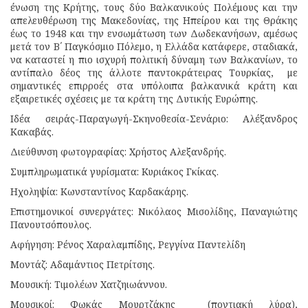
ένωση της Κρήτης, τους δύο Βαλκανικούς Πολέμους και την
απελευθέρωση της Μακεδονίας, της Ηπείρου και της Θράκης
έως το 1948 και την ενσωμάτωση των Δωδεκανήσων, αμέσως
μετά τον Β΄ Παγκόσμιο Πόλεμο, η Ελλάδα κατάφερε, σταδιακά,
να καταστεί η πιο ισχυρή πολιτική δύναμη των Βαλκανίων, το
αντίπαλο δέος της άλλοτε παντοκράτειρας Τουρκίας, με
σημαντικές επιρροές στα υπόλοιπα βαλκανικά κράτη και
εξαιρετικές σχέσεις με τα κράτη της Δυτικής Ευρώπης.
Ιδέα σειράς-Παραγωγή-Σκηνοθεσία-
Σενάριο: Αλέξανδρος
Κακαβάς.
Διεύθυνση φωτογραφίας: Χρήστος Αλεξανδρής.
Συμπληρωματικά γυρίσματα: Κυριάκος Γκίκας.
Ηχοληψία: Κωνσταντίνος Καρδακάρης.
Επιστημονικοί συνεργάτες: Νικόλαος Μισολίδης, Παναγιώτης
Πανουτσόπουλος.
Αφήγηση: Ρένος Χαραλαμπίδης, Ρεγγίνα Παντελίδη
Μοντάζ: Αδαμάντιος Πετρίτσης.
Μουσική: Τιμολέων Χατζηιωάννου.
Μουσικοί: Φωκάς Μουρτζάκης (ποντιακή λύρα),