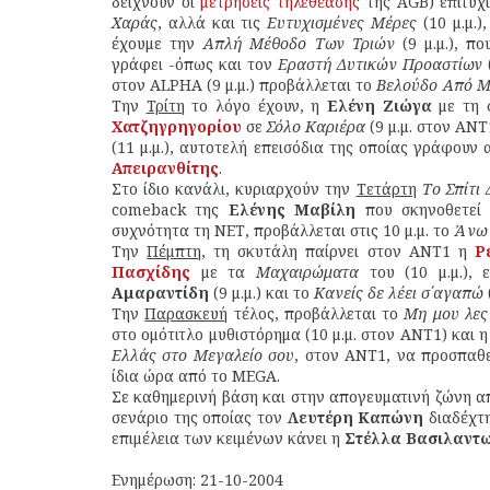
δείχνουν οι
μετρήσεις τηλεθέασης
της AGB) επιτυχ
Χαράς
, αλλά και τις
Ευτυχισμένες Μέρες
(10 μ.μ.)
έχουμε την
Απλή Μέθοδο Των Τριών
(9 μ.μ.), π
γράφει -όπως και τον
Εραστή Δυτικών Προαστίων
(
στον ALPHA (9 μ.μ.) προβάλλεται το
Βελούδο Από Μ
Την
Τρίτη
το λόγο έχουν, η
Ελένη Ζιώγα
με τη 
Χατζηγρηγορίου
σε
Σόλο Καριέρα
(9 μ.μ. στον ΑΝ
(11 μ.μ.), αυτοτελή επεισόδια της οποίας γράφου
Απειρανθίτης
.
Στο ίδιο κανάλι, κυριαρχούν την
Τετάρτη
Το Σπίτι
comeback της
Ελένης Μαβίλη
που σκηνοθετεί
συχνότητα τη ΝΕΤ, προβάλλεται στις 10 μ.μ. το
Άνω 
Την
Πέμπτη
, τη σκυτάλη παίρνει στον ΑΝΤ1 η
Ρ
Πασχίδης
με τα
Μαχαιρώματα
του (10 μ.μ.),
Αμαραντίδη
(9 μ.μ.) και το
Κανείς δε λέει σ΄αγαπώ
Την
Παρασκευή
τέλος, προβάλλεται το
Μη μου λες
στο ομότιτλο μυθιστόρημα (10 μ.μ. στον ΑΝΤ1) και η
Ελλάς στο Μεγαλείο σου
, στον ΑΝΤ1, να προσπαθ
ίδια ώρα από το MEGA.
Σε καθημερινή βάση και στην απογευματινή ζώνη 
σενάριο της οποίας τον
Λευτέρη Καπώνη
διαδέχτ
επιμέλεια των κειμένων κάνει η
Στέλλα Βασιλαντ
Ενημέρωση: 21-10-2004