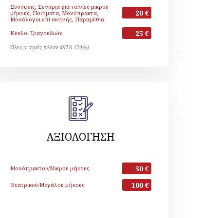
Συνόψεις, Σενάρια για ταινίες μικρού
20 €
μήκους, Ποιήματα, Μονόπρακτα,
Μονόλογοι επί σκηνής, Παραμύθια
25 €
Κύκλοι Τραγουδιών
Όλες οι τιμές πλέον ΦΠΑ (24%)
ΑΞΙΟΛΟΓΗΣΗ
50 €
Μονόπρακτου/Μικρού μήκους
100 €
Θεατρικού/Μεγάλου μήκους