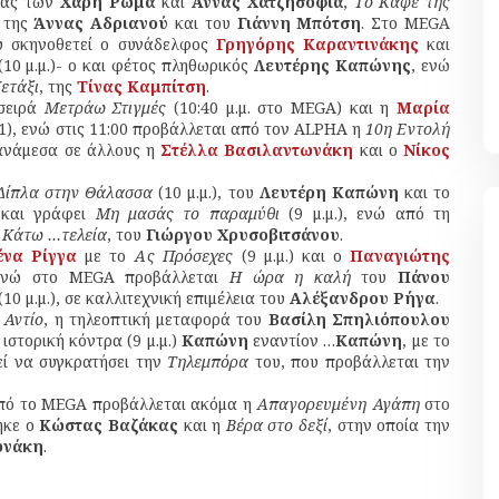
ίας των
Χάρη Ρώμα
και
Αννας Χατζησοφιά
,
Το Καφέ της
, της
Άννας Αδριανού
και του
Γιάννη Μπότση
. Στο MEGA
ου σκηνοθετεί ο συνάδελφος
Γρηγόρης Καραντινάκης
και
10 μ.μ.)- ο και φέτος πληθωρικός
Λευτέρης Καπώνης
, ενώ
ετάξι
, της
Τίνας Καμπίτση
.
σειρά
Μετράω Στιγμές
(10:40 μ.μ. στο MEGA) και η
Μαρία
Τ1), ενώ στις 11:00 προβάλλεται από τον ALPHA η
10η Εντολή
ν ανάμεσα σε άλλους η
Στέλλα Βασιλαντωνάκη
και ο
Νίκος
 Δίπλα στην Θάλασσα
(10 μ.μ.), του
Λευτέρη Καπώνη
και το
 και γράφει
Μη μασάς το παραμύθι
(9 μ.μ.), ενώ από τη
Κάτω …τελεία
, του
Γιώργου Χρυσοβιτσάνου
.
ένα Ρίγγα
με το
Ας Πρόσεχες
(9 μ.μ.) και ο
Παναγιώτης
 ενώ στο MEGA προβάλλεται
Η ώρα η καλή
του
Πάνου
(10 μ.μ.), σε καλλιτεχνική επιμέλεια του
Αλέξανδρου Ρήγα
.
 Αντίο
, η τηλεοπτική μεταφορά του
Βασίλη Σπηλιόπουλου
 ιστορική κόντρα (9 μ.μ.)
Καπώνη
εναντίον …
Καπώνη
, με το
εί να συγκρατήσει την
Τηλεμπόρα
του, που προβάλλεται την
από το MEGA προβάλλεται ακόμα η
Απαγορευμένη Αγάπη
στο
ηκε ο
Κώστας Βαζάκας
και η
Βέρα στο δεξί
, στην οποία την
ωνάκη
.