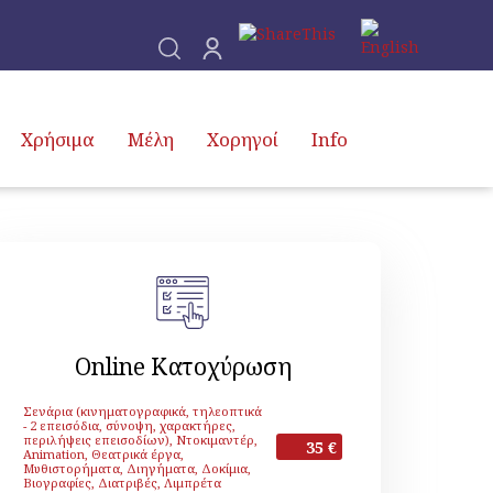
Χρήσιμα
Μέλη
Χορηγοί
Info
Online Κατοχύρωση
Σενάρια (κινηματογραφικά, τηλεοπτικά
- 2 επεισόδια, σύνοψη, χαρακτήρες,
περιλήψεις επεισοδίων), Ντοκιμαντέρ,
35 €
Animation, Θεατρικά έργα,
Μυθιστορήματα, Διηγήματα, Δοκίμια,
Βιογραφίες, Διατριβές, Λιμπρέτα