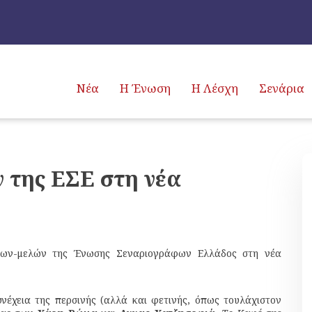
Νέα
Η Ένωση
Η Λέσχη
Σενάρια
 της ΕΣΕ στη νέα
φων-μελών της Ένωσης Σεναριογράφων Ελλάδος στη νέα
υνέχεια της περσινής (αλλά και φετινής, όπως τουλάχιστον