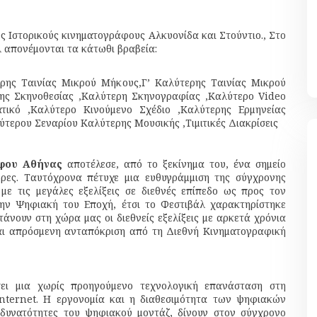
υς Ιστορικούς κινηματογράφους Αλκυονίδα και Στούντιο., Στο
 απονέμονται τα κάτωθι βραβεία:
ρης Ταινίας Μικρού Μήκους,Γ’ Καλύτερης Ταινίας Μικρού
ης Σκηνοθεσίας ,Καλύτερη Σκηνογραφίας ,Καλύτερο Video
τικό ,Καλύτερο Κινούμενο Σχέδιο ,Καλύτερης Ερμηνείας
ερου Σεναρίου Καλύτερης Μουσικής ,Τιμιτικές Διακρίσεις
άφου Αθήνας
αποτέλεσε, από το ξεκίνημα του, ένα σημείο
ρες. Ταυτόχρονα πέτυχε μια ευθυγράμμιση της σύγχρονης
ε τις μεγάλες εξελίξεις σε διεθνές επίπεδο ως προς τον
την Ψηφιακή του Εποχή, έτσι το Φεστιβάλ χαρακτηρίστηκε
άνουν στη χώρα μας οι διεθνείς εξελίξεις με αρκετά χρόνια
αι απρόσμενη ανταπόκριση από τη Διεθνή Κινηματογραφική
σει μια χωρίς προηγούμενο τεχνολογική επανάσταση στη
internet. Η εργονομία και η διαθεσιμότητα των ψηφιακών
δυνατότητες του ψηφιακού μοντάζ, δίνουν στον σύγχρονο