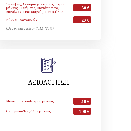
Συνόψεις, Σενάρια για ταινίες μικρού
20 €
μήκους, Ποιήματα, Μονόπρακτα,
Μονόλογοι επί σκηνής, Παραμύθια
25 €
Κύκλοι Τραγουδιών
Όλες οι τιμές πλέον ΦΠΑ (24%)
ΑΞΙΟΛΟΓΗΣΗ
50 €
Μονόπρακτου/Μικρού μήκους
100 €
Θεατρικού/Μεγάλου μήκους