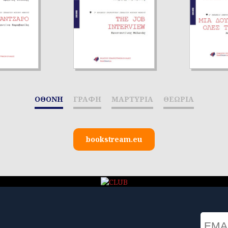
ΟΘΟΝΗ
ΓΡΑΦΗ
ΜΑΡΤΥΡΙΑ
ΘΕΩΡΙΑ
bookstream.eu
Email