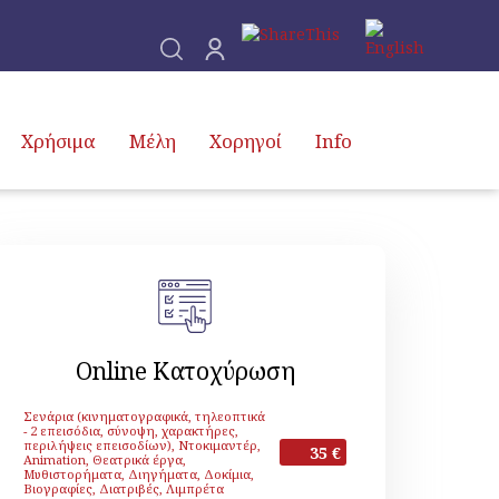
Χρήσιμα
Μέλη
Χορηγοί
Info
Online Κατοχύρωση
Σενάρια (κινηματογραφικά, τηλεοπτικά
- 2 επεισόδια, σύνοψη, χαρακτήρες,
περιλήψεις επεισοδίων), Ντοκιμαντέρ,
35 €
Animation, Θεατρικά έργα,
Μυθιστορήματα, Διηγήματα, Δοκίμια,
Βιογραφίες, Διατριβές, Λιμπρέτα