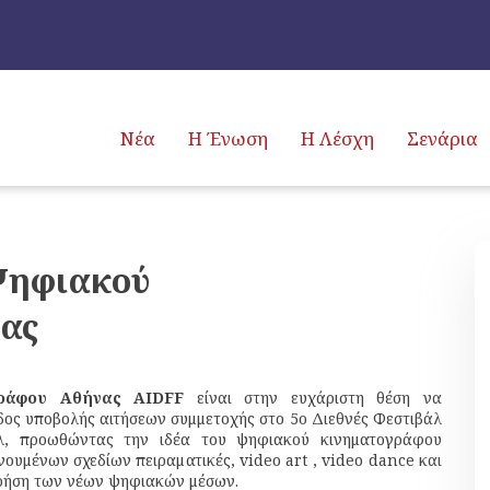
Νέα
Η Ένωση
Η Λέσχη
Σενάρια
Ψηφιακού
ας
γράφου Αθήνας
AIDFF
είναι στην ευχάριστη θέση να
οδος υποβολής αιτήσεων συμμετοχής στο 5ο Διεθνές Φεστιβάλ
λ, προωθώντας την ιδέα του ψηφιακού κινηματογράφου
νουμένων σχεδίων πειραματικές, video art , video dance και
χρήση των νέων ψηφιακών μέσων.