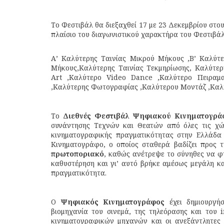
Το Φεστιβάλ θα διεξαχθεί 17 με 23 Δεκεμβρίου στο
πλαίσιο του διαγωνιστικού χαρακτήρα του Φεστιβάλ
Α’ Καλύτερης Ταινίας Μικρού Μήκους ,Β’ Καλύτε
Μήκους,Καλύτερης Tαινίας Τεκμηρίωσης, Καλύτερ
Art ,Καλύτερο Video Dance ,Καλύτερο Πειραμα
,Καλύτερης Φωτογραφίας ,Καλύτερου Μοντάζ ,Καλύτ
Το
Διεθνές Φεστιβάλ Ψηφιακού Κινηματογρ
συνάντησης Τεχνών και Θεατών από όλες τις χώ
κινηματογραφικής πραγματικότητας στην Ελλάδα μ
Κινηματογράφο, ο οποίος σταθερά βαδίζει προς 
πρωτοποριακό
, καθώς ανέτρεψε το σύνηθες να φτ
καθυστέρηση και γι’ αυτό βρήκε αμέσως μεγάλη κ
πραγματικότητα.
Ο
Ψηφιακός Κινηματογράφος
έχει δημιουργή
βιομηχανία του σινεμά, της τηλεόρασης και του 
κινηματογραφικών μηχανών και οι ανεξάντλητες 