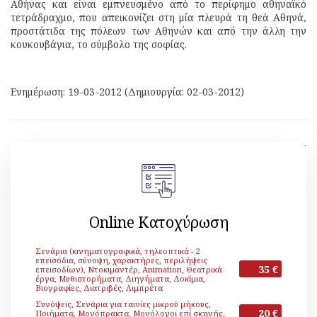
Αθήνας και είναι εμπνευσμένο από το περίφημο αθηναϊκό
τετράδραχμο, που απεικονίζει στη μία πλευρά τη θεά Αθηνά,
προστάτιδα της πόλεων των Αθηνών και από την άλλη την
κουκουβάγια, το σύμβολο της σοφίας.
Ενημέρωση: 19-03-2012 (Δημιουργία: 02-03-2012)
[ Επιστροφή ]
Online Κατοχύρωση
Σενάρια (κινηματογραφικά, τηλεοπτικά - 2
επεισόδια, σύνοψη, χαρακτήρες, περιλήψεις
35 €
επεισοδίων), Ντοκιμαντέρ, Animation, Θεατρικά
έργα, Μυθιστορήματα, Διηγήματα, Δοκίμια,
Βιογραφίες, Διατριβές, Λιμπρέτα
Συνόψεις, Σενάρια για ταινίες μικρού μήκους,
20 €
Ποιήματα, Μονόπρακτα, Μονόλογοι επί σκηνής,