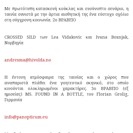
Με πρωτότυπη κατασκευή κούκλας και ευσύνοπτο σενάριο, η
ταινία συνιστά με την άρτια αισθητική της ένα εύστοχο σχόλιο
στη σύγχρονη κοινωνία. 2ο ΒΡΑΒΕΙΟ
CROSSED SILD των Lea Vidakovic και Ivana Bosnjak,
Νορβηγία
andresma@hivolda.no
Η έντονη ατμόσφαιρα της ταινίας και ο χώρος που
αναπαριστά πλάθει ένα γοητευτικό σκηνικό, στο οποίο
κινούνται ολοκληρωμένοι χαρακτήρες. 3ο ΒΡΑΒΕΙΟ (εξ
ημισείας) MS. FOUND IN A BOTTLE, του Florian Grolig,
Γερμανία
info@panopticum.eu