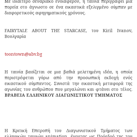
Με ιδιαίτερο σεναριακό ενδιαφέρον, η ταινία περιγράφει μια
πορεία στο άγνωστο σε ένα εικαστικά εξελιγμένο σύμπαν με
διαφορετικούς αφηγηματικούς χρόνους.
FAIRYTALE ABOUT THE STARCASE, του Kiril Ivanov,
Βουλγαρία
toontown@abv.bg
Η ταινία βασίζεται σε μια βαθιά μελετημένη ιδέα, η οποία
περιστρέφεται γύρω από την προσωπική εκδοχή ενός
εικαστικού σύμπαντος. Συνιστά την εικαστική μεταφορά της
αγωνίας του ανθρώπου που μεγαλώνει και φτάνει στο τέλος.
ΒΡΑΒΕΙΑ ΕΛΛΗΝΙΚΟΥ ΔΙΑΓΩΝΙΣΤΙΚΟΥ ΤΜΗΜΑΤΟΣ
Η Κριτική Επιτροπή του Διαγωνιστικού Τμήματος των
ελληνικών ταινιών animation, έχοντας ως Πρόεδρό της τον