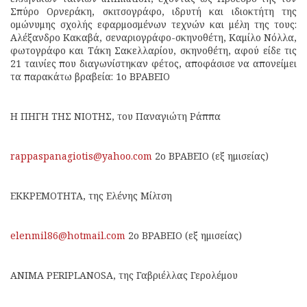
Σπύρο Ορνεράκη, σκιτσογράφο, ιδρυτή και ιδιοκτήτη της
ομώνυμης σχολής εφαρμοσμένων τεχνών και μέλη της τους:
Αλέξανδρο Κακαβά, σεναριογράφο-σκηνοθέτη, Καμίλο Νόλλα,
φωτογράφο και Τάκη Σακελλαρίου, σκηνοθέτη, αφού είδε τις
21 ταινίες που διαγωνίστηκαν φέτος, αποφάσισε να απονείμει
τα παρακάτω βραβεία: 1ο ΒΡΑΒΕΙΟ
Η ΠΗΓΗ ΤΗΣ ΝΙΟΤΗΣ, του Παναγιώτη Ράππα
rappaspanagiotis@yahoo.com
2ο ΒΡΑΒΕΙΟ (εξ ημισείας)
ΕΚΚΡΕΜΟΤΗΤΑ, της Ελένης Μίλτση
elenmil86@hotmail.com
2ο ΒΡΑΒΕΙΟ (εξ ημισείας)
ANIMA PERIPLANOSA, της Γαβριέλλας Γερολέμου