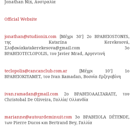
Jonathan Nix, Αυστραλία
Official Website
jonathan@studionix.com
[Μέχρι 30'] 2ο ΒΡΑΒΕΙΟSTONES,
της Katarína Kerekesová,
Σλοβακίαkatakerekesova@gmail.com 3ο
ΒΡΑΒΕΙΟTECLOPOLIS, του Javier Mrad, Αργεντινή
teclopolis@cancanclub.com.ar
[Μέχρι 10’] 1ο
ΒΡΑΒΕΙΟKIYAMET, του Ivan Ramadan, Βοσνία-Ερζεγοβίνη
ivan.ramadan@gmail.com
2ο ΒΡΑΒΕΙΟAALTARATE, του
Christobal De Oliveira, Γαλλία/ Ολλανδία
marianne@autourdeminuit.com
3ο ΒΡΑΒΕΙΟLA DÉTENDE,
των Pierre Ducos και Bertrand Bey, Γαλλία