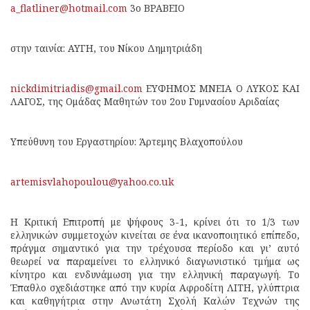
a_flatliner@hotmail.com
3ο ΒΡΑΒΕΙΟ
στην ταινία: ΑΥΓΗ, του Νίκου Δημητριάδη
nickdimitriadis@gmail.com
ΕΥΦΗΜΟΣ ΜΝΕΙΑ Ο ΛΥΚΟΣ ΚΑΙ
ΛΑΓΟΣ, της Ομάδας Μαθητών του 2ου Γυμνασίου Αριδαίας
Υπεύθυνη του Εργαστηρίου: Άρτεμης Βλαχοπούλου
artemisvlahopoulou@yahoo.co.uk
Η Κριτική Επιτροπή με ψήφους 3-1, κρίνει ότι το 1/3 των
ελληνικών συμμετοχών κινείται σε ένα ικανοποιητικό επίπεδο,
πράγμα σημαντικό για την τρέχουσα περίοδο και γι’ αυτό
θεωρεί να παραμείνει το ελληνικό διαγωνιστικό τμήμα ως
κίνητρο και ενδυνάμωση για την ελληνική παραγωγή. Το
Έπαθλο σχεδιάστηκε από την κυρία Αφροδίτη ΛΙΤΗ, γλύπτρια
και καθηγήτρια στην Ανωτάτη Σχολή Καλών Τεχνών της