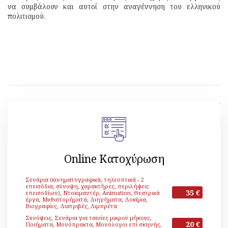
να συμβάλουν και αυτοί στην αναγέννηση του ελληνικού
πολιτισμού.
[ Αρχείο Editorial ]
Online Κατοχύρωση
Σενάρια (κινηματογραφικά, τηλεοπτικά - 2
επεισόδια, σύνοψη, χαρακτήρες, περιλήψεις
35 €
επεισοδίων), Ντοκιμαντέρ, Animation, Θεατρικά
έργα, Μυθιστορήματα, Διηγήματα, Δοκίμια,
Βιογραφίες, Διατριβές, Λιμπρέτα
Συνόψεις, Σενάρια για ταινίες μικρού μήκους,
20 €
Ποιήματα, Μονόπρακτα, Μονόλογοι επί σκηνής,