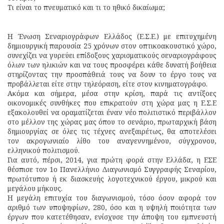
Τι είναι το πνευματικό και τι το ηθικό δικαίωμα;
Η Ένωση Σεναριογράφων Ελλάδος (Ε.Σ.Ε.) με επιτυχημένη
δημιουργική παρουσία 25 χρόνων στον οπτικοακουστικό χώρο,
συνεχίζει να γυρεύει επίδοξους χαρισματικούς σεναριογράφους
όλων των ηλικιών και να τους προσφέρει κάθε δυνατή βοήθεια
στηρίζοντας την προσπάθειά τους να δουν το έργο τους να
προβάλλεται είτε στην τηλεόραση, είτε στον κινηματογράφο.
Ακόμα και σήμερα, μέσα στην κρίση, παρά τις αντίξοες
οικονομικές συνθήκες που επικρατούν στη χώρα μας η Ε.Σ.Ε
εξακολουθεί να οραματίζεται έναν νέο πολιτιστικό περιβάλλον
στο μέλλον της χώρας μας όπου το σενάριο, πρωταρχική βάση
δημιουργίας σε όλες τις τέχνες ανεξαιρέτως, θα αποτελέσει
τον ακρογωνιαίο λίθο του αναγεννημένου, σύγχρονου,
ελληνικού πολιτισμού.
Για αυτό, πέρσι, 2014, για πρώτη φορά στην Ελλάδα, η ΕΣΕ
θέσπισε τον 1ο Πανελλήνιο Διαγωνισμό Συγγραφής Σεναρίου,
πρωτότυπου ή εκ διασκευής λογοτεχνικού έργου, μικρού και
μεγάλου μήκους.
Η μεγάλη επιτυχία του διαγωνισμού, τόσο όσον αφορά τον
αριθμό των υποψηφίων, 280, όσο και η υψηλή ποιότητα των
έργων που κατετέθησαν, ενίσχυσε την άποψη του εμπνευστή