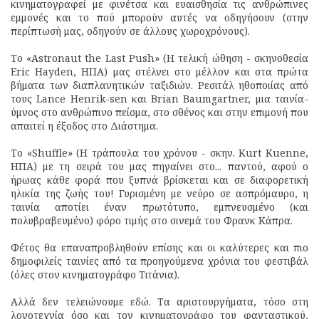
κινηματογραφεί με φινέτσα και ευαισθησία τις ανθρώπινες
εμμονές και το πού μπορούν αυτές να οδηγήσουν (στην
περίπτωσή μας, οδηγούν σε άλλους χωροχρόνους).
Το «Astronaut the Last Push» (Η τελική ώθηση - σκηνοθεσία
Eric Hayden, ΗΠΑ) μας στέλνει στο μέλλον και στα πρώτα
βήματα των διαπλανητικών ταξιδιών. Ρεσιτάλ ηθοποιίας από
τους Lance Henrik-sen και Brian Baumgartner, μια ταινία-
ύμνος στο ανθρώπινο πείσμα, στο σθένος και στην επιμονή που
απαιτεί η έξοδος στο Διάστημα.
Το «Shuffle» (Η τράπουλα του χρόνου - σκην. Kurt Kuenne,
ΗΠΑ) με τη σειρά του μας πηγαίνει στο... παντού, αφού ο
ήρωας κάθε φορά που ξυπνά βρίσκεται και σε διαφορετική
ηλικία της ζωής του! Γυρισμένη με νεύρο σε ασπρόμαυρο, η
ταινία αποτίει έναν πρωτότυπο, εμπνευσμένο (και
πολυβραβευμένο) φόρο τιμής στο σινεμά του Φρανκ Κάπρα.
Φέτος θα επαναπροβληθούν επίσης και οι καλύτερες και πιο
δημοφιλείς ταινίες από τα προηγούμενα χρόνια του φεστιβάλ
(όλες στον κινηματογράφο Τιτάνια).
Αλλά δεν τελειώνουμε εδώ. Τα αριστουργήματα, τόσο στη
λογοτεχνία όσο και τον κινηματογράφο του φανταστικού,