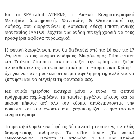
Και το SFF-rated ATHENS, το Διεθνές Κινηματογραφικό
Φεστιβάλ Επιστημονικής Φαντασίας & Φανταστικού της
Αθήνας, που διοργανώνει η Αθηναϊκή Λέσχη Επιστημονικής
Φαντασίας (ΑΛΕΦ), έρχεται για όγδοη συνεχή χρονιά να τους
προσφέρει άφθονα πυρομαχικά.
Η φετινή διοργάνωση, που θα διεξαχθεί από τις 10 έως τις 17
Απριλίου στους κινηματογράφους Μικρόκοσμος Film-center
και Τιτάνια Cinemax, αντιμετωπίζει την κρίση που ζούμε
αντικαθιστώντας τα αποσιωπητικά με το θαυμαστικό: Κρίση! -
όχι για να σας προσκαλέσει σε μια αφελή γιορτή, αλλά για να
ξυπνήσει και να διεγείρει τη φαντασία σας.
Με ενιαίο ημερήσιο εισιτήριο μόνο 5 ευρώ, το φετινό
πρόγραμμα περιλαμβάνει 18 ταινίες μεγάλου μήκους και 50
μικρού μήκους απ' όλο τον κόσμο, αποδεικνύοντας την
ποικιλία και τον πλούτο που χαρακτηρίζει το φανταστικό
κινηματογράφο.
Το φεστιβάλ φιλοξενεί φέτος δύο avant-premieres, εντελώς
διαφορετικής αισθητικής: Το «The host» (Το σώμα)
(Μικρόκοσμος, Τετάρτη 10 Απριλίου, 22.30), μια μεγάλη