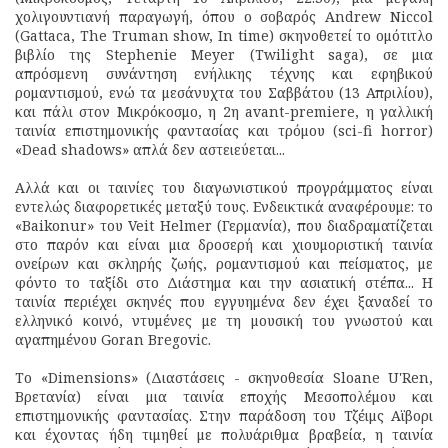
χολιγουντιανή παραγωγή, όπου ο σοβαρός Andrew Niccol
(Gattaca, The Truman show, In time) σκηνοθετεί το ομότιτλο
βιβλίο της Stephenie Meyer (Twilight saga), σε μια
απρόσμενη συνάντηση ενήλικης τέχνης και εφηβικού
ρομαντισμού, ενώ τα μεσάνυχτα του Σαββάτου (13 Απριλίου),
και πάλι στον Μικρόκοσμο, η 2η avant-premiere, η γαλλική
ταινία επιστημονικής φαντασίας και τρόμου (sci-fi horror)
«Dead shadows» απλά δεν αστειεύεται...
Αλλά και οι ταινίες του διαγωνιστικού προγράμματος είναι
εντελώς διαφορετικές μεταξύ τους. Ενδεικτικά αναφέρουμε: το
«Baikonur» του Veit Helmer (Γερμανία), που διαδραματίζεται
στο παρόν και είναι μια δροσερή και χιουμοριστική ταινία
ονείρων και σκληρής ζωής, ρομαντισμού και πείσματος, με
φόντο το ταξίδι στο Διάστημα και την ασιατική στέπα... Η
ταινία περιέχει σκηνές που εγγυημένα δεν έχει ξαναδεί το
ελληνικό κοινό, ντυμένες με τη μουσική του γνωστού και
αγαπημένου Goran Bregovic.
Το «Dimensions» (Διαστάσεις - σκηνοθεσία Sloane U'Ren,
Βρετανία) είναι μια ταινία εποχής Μεσοπολέμου και
επιστημονικής φαντασίας. Στην παράδοση του Τζέιμς Αϊβορι
και έχοντας ήδη τιμηθεί με πολυάριθμα βραβεία, η ταινία