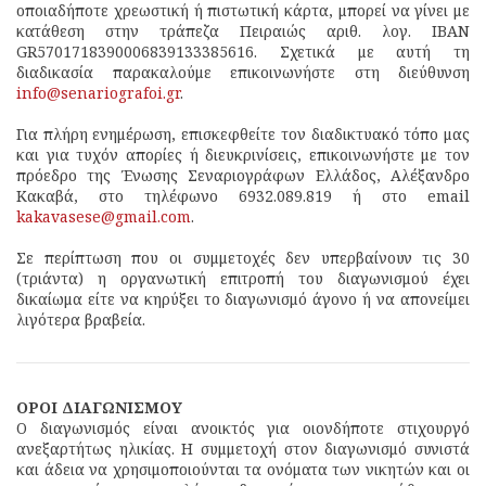
οποιαδήποτε χρεωστική ή πιστωτική κάρτα, μπορεί να γίνει με
κατάθεση στην τράπεζα Πειραιώς αριθ. λογ. IBAN
GR5701718390006839133385616. Σχετικά με αυτή τη
διαδικασία παρακαλούμε επικοινωνήστε στη διεύθυνση
info@senariografoi.gr
.
Για πλήρη ενημέρωση, επισκεφθείτε τον διαδικτυακό τόπο μας
και για τυχόν απορίες ή διευκρινίσεις, επικοινωνήστε με τον
πρόεδρο της Ένωσης Σεναριογράφων Ελλάδος, Αλέξανδρο
Κακαβά, στο τηλέφωνο 6932.089.819 ή στο email
kakavasese@gmail.com
.
Σε περίπτωση που οι συμμετοχές δεν υπερβαίνουν τις 30
(τριάντα) η οργανωτική επιτροπή του διαγωνισμού έχει
δικαίωμα είτε να κηρύξει το διαγωνισμό άγονο ή να απονείμει
λιγότερα βραβεία.
ΟΡΟΙ ΔΙΑΓΩΝΙΣΜΟΥ
Ο διαγωνισμός είναι ανοικτός για οιονδήποτε στιχουργό
ανεξαρτήτως ηλικίας. Η συμμετοχή στον διαγωνισμό συνιστά
και άδεια να χρησιμοποιούνται τα ονόματα των νικητών και οι