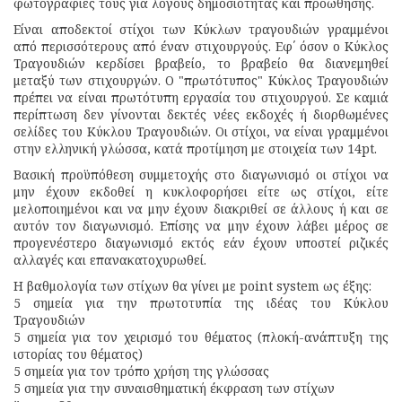
φωτογραφίες τους για λόγους δημοσιότητας και προώθησης.
Είναι αποδεκτοί στίχοι των Κύκλων τραγουδιών γραμμένοι
από περισσότερους από έναν στιχουργούς. Εφ΄ όσον ο Κύκλος
Τραγουδιών κερδίσει βραβείο, το βραβείο θα διανεμηθεί
μεταξύ των στιχουργών. Ο "πρωτότυπος" Κύκλος Τραγουδιών
πρέπει να είναι πρωτότυπη εργασία του στιχουργού. Σε καμιά
περίπτωση δεν γίνονται δεκτές νέες εκδοχές ή διορθωμένες
σελίδες του Κύκλου Τραγουδιών. Οι στίχοι, να είναι γραμμένοι
στην ελληνική γλώσσα, κατά προτίμηση με στοιχεία των 14pt.
Βασική προϋπόθεση συμμετοχής στο διαγωνισμό οι στίχοι να
μην έχουν εκδοθεί η κυκλοφορήσει είτε ως στίχοι, είτε
μελοποιημένοι και να μην έχουν διακριθεί σε άλλους ή και σε
αυτόν τον διαγωνισμό. Επίσης να μην έχουν λάβει μέρος σε
προγενέστερο διαγωνισμό εκτός εάν έχουν υποστεί ριζικές
αλλαγές και επανακατοχυρωθεί.
Η βαθμολογία των στίχων θα γίνει με point system ως έξης:
5 σημεία για την πρωτοτυπία της ιδέας του Κύκλου
Τραγουδιών
5 σημεία για τον χειρισμό του θέματος (πλοκή-ανάπτυξη της
ιστορίας του θέματος)
5 σημεία για τον τρόπο χρήση της γλώσσας
5 σημεία για την συναισθηματική έκφραση των στίχων