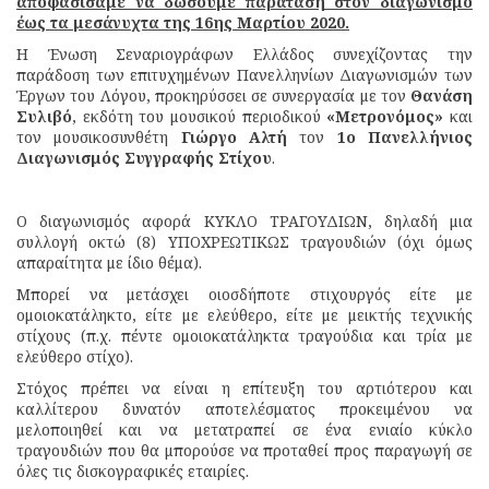
αποφασίσαμε να δώσουμε παράταση στον διαγωνισμό
έως τα μεσάνυχτα της 16ης Μαρτίου 2020.
Η Ένωση Σεναριογράφων Ελλάδος συνεχίζοντας την
παράδοση των επιτυχημένων Πανελληνίων Διαγωνισμών των
Έργων του Λόγου, προκηρύσσει σε συνεργασία με τον
Θανάση
Συλιβό
, εκδότη του μουσικού περιοδικού
«Μετρονόμος»
και
τον μουσικοσυνθέτη
Γιώργο Αλτή
τον
1ο Πανελλήνιος
Διαγωνισμός Συγγραφής Στίχου
.
Ο διαγωνισμός αφορά ΚΥΚΛΟ ΤΡΑΓΟΥΔΙΩΝ, δηλαδή μια
συλλογή οκτώ (8) ΥΠΟΧΡΕΩΤΙΚΩΣ τραγουδιών (όχι όμως
απαραίτητα με ίδιο θέμα).
Μπορεί να μετάσχει οιοσδήποτε στιχουργός είτε με
ομοιοκατάληκτο, είτε με ελεύθερο, είτε με μεικτής τεχνικής
στίχους (π.χ. πέντε ομοιοκατάληκτα τραγούδια και τρία με
ελεύθερο στίχο).
Στόχος πρέπει να είναι η επίτευξη του αρτιότερου και
καλλίτερου δυνατόν αποτελέσματος προκειμένου να
μελοποιηθεί και να μετατραπεί σε ένα ενιαίο κύκλο
τραγουδιών που θα μπορούσε να προταθεί προς παραγωγή σε
όλες τις δισκογραφικές εταιρίες.