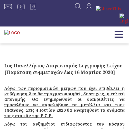
1ος Πανελλήνιος Διαγωνισμός Συγγραφής Στίχου
[Παράταση συμμετοχών έως 16 Μαρτίου 2020]
Λόγω των περιοριστικών μέτρων που έχει επιβάλλει η
κυβέρνηση δεν θα πραγματοποιηθεί, δυστυχώς, η τελετή
απονομής. Θα ενημερωθούν οι διακριθέντες να
προσέλθουν να παραλάβουν τα μετάλλια και τους
επαίνους. Στις 4 Ιουνίου 2020 θα αναρτηθούν τα ονόματα
τους στο site της Ε.Σ.Ε.
Λόγω του αυξημένου ενδιαφέροντος του κόσμου