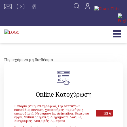
Περιεχόμενο μη διαθέσιμο
Online Κατοχύρωση
Σενάρια (κινηματογραφικά, τηλεοπτικά - 2
επεισόδια, σύνοψη, χαρακτήρες, περιλήψεις
35 €
επεισοδίων), Ντοκιμαντέρ, Animation, Θεατρικά
έργα, Μυθιστορήματα, Διηγήματα, Δοκίμια,
Βιογραφίες, Διατριβές, Λιμπρέτα