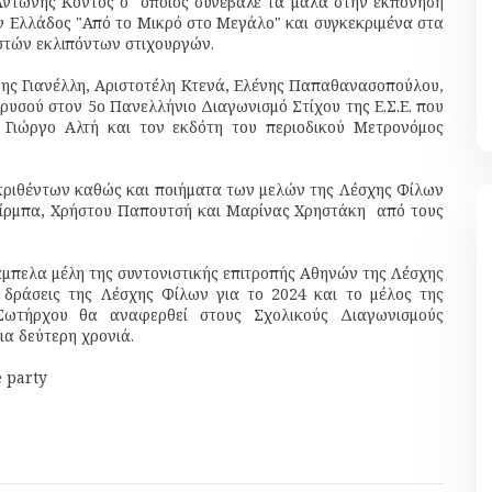
Αντώνης Κόντος ο οποίος συνέβαλε τα μάλα στην εκπόνηση
 Ελλάδος "Από το Μικρό στο Μεγάλο" και συγκεκριμένα στα
στών εκλιπόντων στιχουργών.
ης Γιανέλλη, Αριστοτέλη Κτενά, Ελένης Παπαθανασοπούλου,
υσού στον 5ο Πανελλήνιο Διαγωνισμό Στίχου της Ε.Σ.Ε. που
η Γιώργο Αλτή και τον εκδότη του περιοδικού Μετρονόμος
κριθέντων καθώς και ποιήματα των μελών της Λέσχης Φίλων
ίρμπα, Χρήστου Παπουτσή και Μαρίνας Χρηστάκη από τους
άμπελα μέλη της συντονιστικής επιτροπής Αθηνών της Λέσχης
 δράσεις της Λέσχης Φίλων για το 2024 και το μέλος της
 Σωτήρχου θα αναφερθεί στους Σχολικούς Διαγωνισμούς
ια δεύτερη χρονιά.
 party