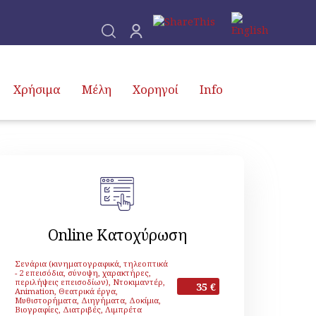
Χρήσιμα
Μέλη
Χορηγοί
Info
Online Κατοχύρωση
Σενάρια (κινηματογραφικά, τηλεοπτικά
- 2 επεισόδια, σύνοψη, χαρακτήρες,
περιλήψεις επεισοδίων), Ντοκιμαντέρ,
35 €
Animation, Θεατρικά έργα,
Μυθιστορήματα, Διηγήματα, Δοκίμια,
Βιογραφίες, Διατριβές, Λιμπρέτα