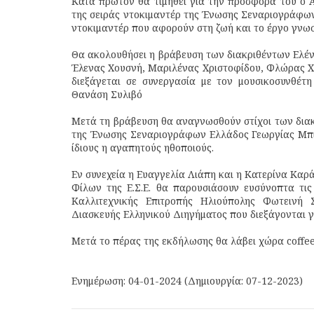
Κατά πρώτον θα τιμηθεί για την προσφορά του ο 
της σειράς ντοκιμαντέρ της Ένωσης Σεναριογράφων
ντοκιμαντέρ που αφορούν στη ζωή και το έργο γνω
Θα ακολουθήσει η βράβευση των διακριθέντων Ελέν
Έλενας Χουσνή, Μαριλένας Χριστοφίδου, Φλώρας Χρ
διεξάγεται σε συνεργασία με τον μουσικοσυνθέτ
Θανάση Συλιβό
Μετά τη βράβευση θα αναγνωσθούν στίχοι των δια
της Ένωσης Σεναριογράφων Ελλάδος Γεωργίας Μπ
ίδιους η αγαπητούς ηθοποιούς.
Εν συνεχεία η Ευαγγελία Λιάπη και η Κατερίνα Καρ
Φίλων της Ε.Σ.Ε. θα παρουσιάσουν ευσύνοπτα τις
Καλλιτεχνικής Επιτροπής Ηλιούπολης Φωτεινή
Διασκευής Ελληνικού Διηγήματος που διεξάγονται γ
Μετά το πέρας της εκδήλωσης θα λάβει χώρα coffee
Ενημέρωση: 04-01-2024 (Δημιουργία: 07-12-2023)