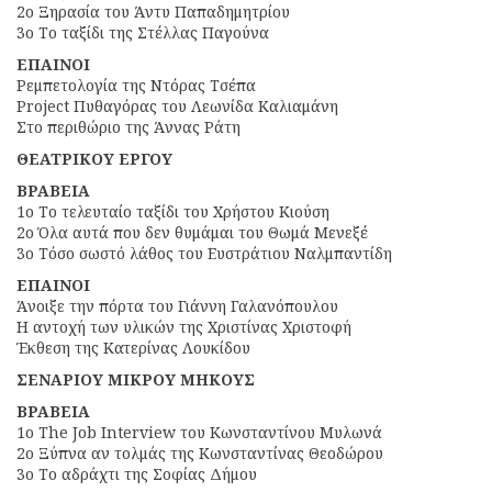
2ο Ξηρασία του Άντυ Παπαδημητρίου
3ο Το ταξίδι της Στέλλας Παγούνα
ΕΠΑΙΝΟΙ
Ρεμπετολογία της Ντόρας Τσέπα
Project Πυθαγόρας του Λεωνίδα Καλιαμάνη
Στο περιθώριο της Άννας Ράτη
ΘΕΑΤΡΙΚΟΥ ΕΡΓΟΥ
ΒΡΑΒΕΙΑ
1ο Το τελευταίο ταξίδι του Χρήστου Κιούση
2ο Όλα αυτά που δεν θυμάμαι του Θωμά Μενεξέ
3ο Τόσο σωστό λάθος του Ευστράτιου Ναλμπαντίδη
ΕΠΑΙΝΟΙ
Άνοιξε την πόρτα του Γιάννη Γαλανόπουλου
Η αντοχή των υλικών της Χριστίνας Χριστοφή
Έκθεση της Κατερίνας Λουκίδου
ΣΕΝΑΡΙΟΥ ΜΙΚΡΟΥ ΜΗΚΟΥΣ
ΒΡΑΒΕΙΑ
1ο The Job Interview του Κωνσταντίνου Μυλωνά
2ο Ξύπνα αν τολμάς της Κωνσταντίνας Θεοδώρου
3ο Το αδράχτι της Σοφίας Δήμου