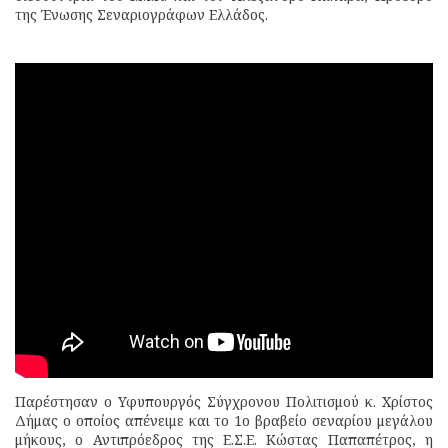
της Ένωσης Σεναριογράφων Ελλάδος.
Παρέστησαν ο Υφυπουργός Σύγχρονου Πολιτισμού κ. Χρίστος
Δήμας ο οποίος απένειμε και το 1ο βραβείο σεναρίου μεγάλου
μήκους, ο Αντιπρόεδρος της Ε.Σ.Ε. Κώστας Παπαπέτρος, η