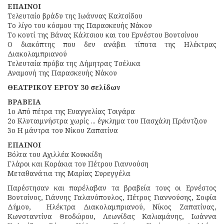
ΕΠΑΙΝΟΙ
Τελευταίο βράδυ της Ιωάννας Καλτσίδου
Το λίγο του κόσμου της Παρασκευής Νάκου
Το κουτί της Βάνας Κάλτσιου και του Ερνέστου Βουτσίνου
Ο διακόπτης που δεν ανάβει τίποτα της Ηλέκτρας
Διακολαμπριανού
Τελευταία πρόβα της Δήμητρας Τσέλικα
Αναμονή της Παρασκευής Νάκου
ΘΕΑΤΡΙΚΟΥ ΕΡΓΟΥ 30 σελίδων
ΒΡΑΒΕΙΑ
1ο Από πέτρα της Ευαγγελίας Τσιγάρα
2ο Κλυταιμνήστρα χωρίς ... έγκλημα του Πασχάλη Πράντζιου
3ο Η μάντρα του Νίκου Ζαπατίνα
ΕΠΑΙΝΟΙ
Βόλτα του Αχιλλέα Κουκκίδη
Γλάροι και Κοράκια του Πέτρου Γιαννούση
Μεταθανάτια της Μαρίας Συρεγγέλα
Παρέστησαν και παρέλαβαν τα βραβεία τους οι Ερνέστος
Βουτσίνος, Γιάννης Γαλανόπουλος, Πέτρος Γιαννούσης, Σοφία
Δήμου, Ηλέκτρα Διακολαμπριανού, Νίκος Ζαπατίνας,
Κωνσταντίνα Θεοδώρου, Λεωνίδας Καλιαμάνης, Ιωάννα