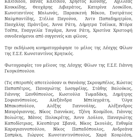
Καλτσίδου, Βάνας Κάλτσιου, Χρήστος Κιούσης, Αχιλλέας
Κουκκίδης, Θεοχάρης Λιβιεράτος, Κατερίνα Λουκίδου,
Κωνσταντίνος Μυλωνάς, Παρασκευή Νάκου, Ευστράτιος
Ναλμπαντίδης, Στέλλα Παγούνα, Άντυ Παπαδημητρίου,
Πασχάλης Πράντζιος, Άννα Ράτη, Δήμητρα Τσέλικα, Ντόρα
Τσέπα, Ευαγγελία Τσιγάρα, Άννα Ράτη, Χριστίνα Χριστοφή
συνοδευόμενοι από συγγενείς και φίλους.
Την εκδήλωση κινηματογράφησε το μέλος της Λέσχης Φίλων
της Ε.Σ.Ε. Κωνσταντίνος Κρητικός.
Φωτογραφίες του μέλους της Λέσχης Φίλων της Ε.Σ.Ε. Γιάννη
Γκογκόπουλου.
(Τις επιτροπές αποτελούσαν οι Θανάσης Σκρουμπέλος, Κώστας
Παπαπέτρος, Παναγιώτης Ιωσηφέλης, Στάθης Βαλούκος,
Γιάννης Ξανθόπουλος, Κωστούλα Τωμαδάκη, Δημήτρης
Σοφιανόπουλος, Αλεξάνδρα Μπελεγράτη, Όλγα
Μπακοπούλου, Αλέξης Γιαννούλης, Αλέξανδρος
Μαυρόγιαννης, Νίκος Γιαννίκας, Τζένη Κοσμίδου, Γιάννης
Βολιώτης, Μάνος Πολυκρέτης, Άννυ Λούλου, Παναγιώτης
Καποδίστριας, Κλεοπάτρα Σβανά, Νίκος Σκουλάς, Ευθυμία
Καραγιαννοπούλου, Νίκος Παπαδόπουλος, Ανδρεάνα
Σαπρίκη, Γιώργος Κωνσταντινόπουλος, Χαρά Κουρλέση,