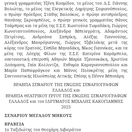
γενική γραμματέας Τζένη Κοσμίδου, το μέλος του Δ.Σ. Γιάννης
Βολιώτης, το μέλος της Ελεγκτικής Δημήτρης Σοφιανόπουλος,
ο πρώην πρόεδρος Στάθης Βαλούκος, ο πρώην αντιπρόεδρος
Θανάσης Σκρουμπέλος, ο πρώην γενικός γραμματέας Θάνος
Τσάμπρας και τα μέλη της Ε.Σ.Ε. Κωστούλα Τωμαδάκη, Γιώργος
Κωνσταντινόπουλος, Αλεξάνδρα Μπελεγράτη, Αδαμάντιος
Πετρίτσης, Ανδρεάνα Σαπρίκη, Αλέξης Γιαννούλης,
Αλέξανδρος Μαυρόγιαννης, Γιώργος Τζιβελέκης μετά της
κόρης του Ερατούς, Ελπίδα Μηναδάκη, Νίκος Γιαννίκας, και τα
μέλη της Λέσχης Φίλων της Ε.Σ.Ε. Κατερίνα Καράμπελα,
συντονιστική επιτροπή Αθηνών Μαρία Τζανουκάκη, Χριστίνα
Δούσμανη, Γαία Κολλιντζα, Ευθυμία Καραγιαννοπούλου και
Μαρία Παπαφράγκου και Μάνος Πολυκρέτης μέλη της
Συντονιστικής Ηλιούπολης Αττικής. Επίσης η Πέννυ Μπινιάρη.
ΒΡΑΒΕΙΑ ΣΕΝΑΡΙΟΥ ΤΗΣ ΕΝΩΣΗΣ ΣΕΝΑΡΙΟΓΡΑΦΩΝ
ΕΛΛΑΔΟΣ και
ΒΡΑΒΕΙΑ ΘΕΑΤΡΙΚΟΥ ΕΡΓΟΥ ΤΗΣ ΕΝΩΣΗΣ ΣΕΝΑΡΙΟΓΡΑΦΩΝ
ΕΛΛΑΔΟΣ και του ΙΔΡΥΜΑΤΟΣ ΜΙΧΑΛΗΣ ΚΑΚΟΓΙΑΝΝΗΣ
2023
ΣΕΝΑΡΙΟΥ ΜΕΓΑΛΟΥ ΜΗΚΟΥΣ
ΒΡΑΒΕΙΑ
1ο Ταξιδιώτης του Θεοχάρη Λιβιεράτου