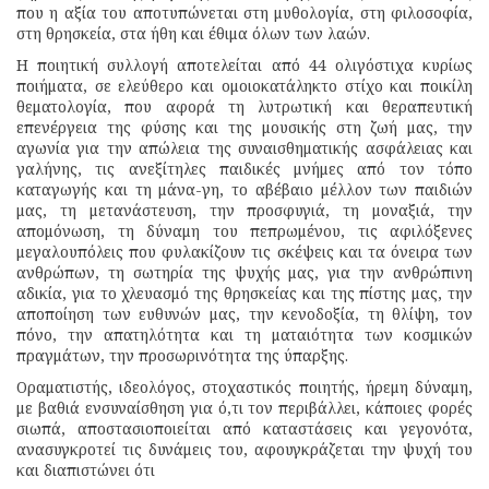
που η αξία του αποτυπώνεται στη μυθολογία, στη φιλοσοφία,
στη θρησκεία, στα ήθη και έθιμα όλων των λαών.
Η ποιητική συλλογή αποτελείται από 44 ολιγόστιχα κυρίως
ποιήματα, σε ελεύθερο και ομοιοκατάληκτο στίχο και ποικίλη
θεματολογία, που αφορά τη λυτρωτική και θεραπευτική
επενέργεια της φύσης και της μουσικής στη ζωή μας, την
αγωνία για την απώλεια της συναισθηματικής ασφάλειας και
γαλήνης, τις ανεξίτηλες παιδικές μνήμες από τον τόπο
καταγωγής και τη μάνα-γη, το αβέβαιο μέλλον των παιδιών
μας, τη μετανάστευση, την προσφυγιά, τη μοναξιά, την
απομόνωση, τη δύναμη του πεπρωμένου, τις αφιλόξενες
μεγαλουπόλεις που φυλακίζουν τις σκέψεις και τα όνειρα των
ανθρώπων, τη σωτηρία της ψυχής μας, για την ανθρώπινη
αδικία, για το χλευασμό της θρησκείας και της πίστης μας, την
αποποίηση των ευθυνών μας, την κενοδοξία, τη θλίψη, τον
πόνο, την απατηλότητα και τη ματαιότητα των κοσμικών
πραγμάτων, την προσωρινότητα της ύπαρξης.
Οραματιστής, ιδεολόγος, στοχαστικός ποιητής, ήρεμη δύναμη,
με βαθιά ενσυναίσθηση για ό,τι τον περιβάλλει, κάποιες φορές
σιωπά, αποστασιοποιείται από καταστάσεις και γεγονότα,
ανασυγκροτεί τις δυνάμεις του, αφουγκράζεται την ψυχή του
και διαπιστώνει ότι