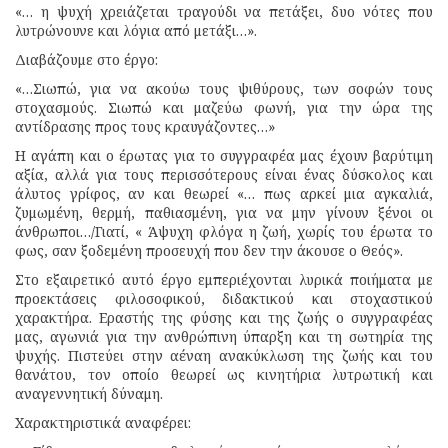
«… η ψυχή χρειάζεται τραγούδι να πετάξει, δυο νότες που
λυτρώνουνε και λόγια από μετάξι…».
Διαβάζουμε στο έργο:
«…Σιωπώ, για να ακούω τους ψιθύρους, των σοφών τους
στοχασμούς. Σιωπώ και μαζεύω φωνή, για την ώρα της
αντίδρασης προς τους κραυγάζοντες…»
Η αγάπη και ο έρωτας για το συγγραφέα μας έχουν βαρύτιμη
αξία, αλλά για τους περισσότερους είναι ένας δύσκολος και
άλυτος γρίφος, αν και θεωρεί «… πως αρκεί μια αγκαλιά,
ζυμωμένη, θερμή, παθιασμένη, για να μην γίνουν ξένοι οι
άνθρωποι…/Γιατί, « Άψυχη φλόγα η ζωή, χωρίς του έρωτα το
φως, σαν ξοδεμένη προσευχή που δεν την άκουσε ο Θεός».
Στο εξαιρετικό αυτό έργο εμπεριέχονται λυρικά ποιήματα με
προεκτάσεις φιλοσοφικού, διδακτικού και στοχαστικού
χαρακτήρα. Εραστής της φύσης και της ζωής ο συγγραφέας
μας, αγωνιά για την ανθρώπινη ύπαρξη και τη σωτηρία της
ψυχής. Πιστεύει στην αέναη ανακύκλωση της ζωής και του
θανάτου, τον οποίο θεωρεί ως κινητήρια λυτρωτική και
αναγεννητική δύναμη.
Χαρακτηριστικά αναφέρει: