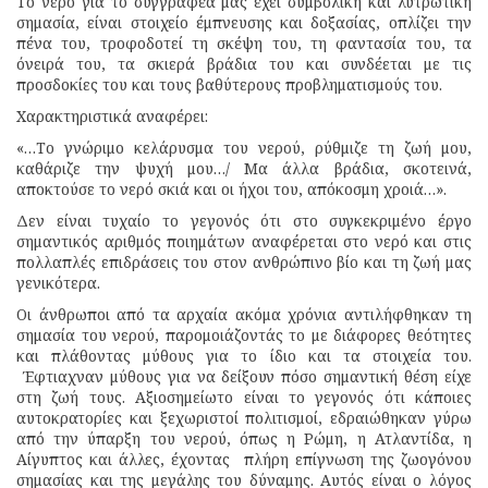
Το νερό για το συγγραφέα μας έχει συμβολική και λυτρωτική
σημασία, είναι στοιχείο έμπνευσης και δοξασίας, οπλίζει την
πένα του, τροφοδοτεί τη σκέψη του, τη φαντασία του, τα
όνειρά του, τα σκιερά βράδια του και συνδέεται με τις
προσδοκίες του και τους βαθύτερους προβληματισμούς του.
Χαρακτηριστικά αναφέρει:
«…Το γνώριμο κελάρυσμα του νερού, ρύθμιζε τη ζωή μου,
καθάριζε την ψυχή μου…/ Μα άλλα βράδια, σκοτεινά,
αποκτούσε το νερό σκιά και οι ήχοι του, απόκοσμη χροιά…».
Δεν είναι τυχαίο το γεγονός ότι στο συγκεκριμένο έργο
σημαντικός αριθμός ποιημάτων αναφέρεται στο νερό και στις
πολλαπλές επιδράσεις του στον ανθρώπινο βίο και τη ζωή μας
γενικότερα.
Οι άνθρωποι από τα αρχαία ακόμα χρόνια αντιλήφθηκαν τη
σημασία του νερού, παρομοιάζοντάς το με διάφορες θεότητες
και πλάθοντας μύθους για το ίδιο και τα στοιχεία του.
Έφτιαχναν μύθους για να δείξουν πόσο σημαντική θέση είχε
στη ζωή τους. Αξιοσημείωτο είναι το γεγονός ότι κάποιες
αυτοκρατορίες και ξεχωριστοί πολιτισμοί, εδραιώθηκαν γύρω
από την ύπαρξη του νερού, όπως η Ρώμη, η Ατλαντίδα, η
Αίγυπτος και άλλες, έχοντας πλήρη επίγνωση της ζωογόνου
σημασίας και της μεγάλης του δύναμης. Αυτός είναι ο λόγος