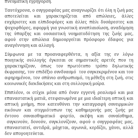
πνευματική εγρήγορση.
Ταυτόχρονα, ο συγγραφέας μας αναγνωρίζει ότι όλη η ζωή μας
αποτελείται και χαρακτηρίζεται από απώλειες, άλλες
ευχάριστες και ελπιδοφόρες και άλλες πάλι δυσάρεστες και
ψυχοφθόρες, αφορμή για γνωστική αναπλαισίωση, αναδόμηση
της ύπαρξης και ουσιαστική νοηματοδότηση της ζωής μας,
αφού στην απώλεια δημιουργείται πρόσφορο έδαφος για
αναγέννηση και αλλαγή.
Σύμφωνα με τα προαναφερθέντα, η αξία της εν λόγω
ποιητικής συλλογής έγκειται σε σημαντικές αρετές που τη
χαρακτηρίζουν, όπως τον πρωτότυπο τρόπο δηλωτικής
έκφρασης, τον επιδέξιο συνδυασμό του συγκεκριμένου και του
αφηρημένου, τον σπάνιο ανθρωπισμό, τη μέθεξη στη ζωή, στις
κοινωνικές διεκδικήσεις και στη συλλογική μοίρα.
Επιπλέον, οι στίχοι μέσα από έναν εγγενή ρεαλισμό και μια
επαναστατική ματιά, στεφανωμένα με μια ιδιαίτερη οπτική και
απτική μνήμη, που κατευθύνει την καταγραφή συνειρμικών
εικόνων και στιγμιότυπων της καθημερινής μας ζωής με
έντονο συναισθηματικό φορτίο, σκέψη και συναίσθημα,
συγκινούν, δονούν, συγκλονίζουν, αφού ο συγγραφέας μας,
επαναστατεί, αντιδρά, μάχεται, αγωνιά, κερδίζει, χάνει, αλλά
δεν απογοητεύεται.