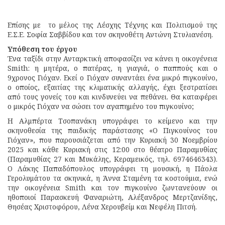
Επίσης με το μέλος της Λέσχης Τέχνης και Πολιτισμού της
Ε.Σ.Ε. Σοφία Σαββίδου και τον σκηνοθέτη Αντώνη Στυλιανέση.
Υπόθεση του έργου
Ένα ταξίδι στην Ανταρκτική αποφασίζει να κάνει η οικογένεια
Smith: η μητέρα, ο πατέρας, η γιαγιά, ο παππούς και ο
9χρονος Γιόχαν. Εκεί ο Γιόχαν συναντάει ένα μικρό πιγκουίνο,
ο οποίος, εξαιτίας της κλιματικής αλλαγής, έχει ξεστρατίσει
από τους γονείς του και κινδυνεύει να πεθάνει. Θα καταφέρει
ο μικρός Γιόχαν να σώσει τον αγαπημένο του πιγκουίνο;
Η Αλμπέρτα Τσοπανάκη υπογράφει το κείμενο και την
σκηνοθεσία της παιδικής παράστασης «Ο Πιγκουίνος του
Γιόχαν», που παρουσιάζεται από την Κυριακή 30 Νοεμβρίου
2025 και κάθε Κυριακή στις 12:00 στο θέατρο Παραμυθίας
(Παραμυθίας 27 και Μυκάλης, Κεραμεικός, τηλ. 6974646343).
Ο Λάκης Παπαδόπουλος υπογράφει τη μουσική, η Πάολα
Γερολυμάτου τα σκηνικά, η Άννα Σταμένη τα κοστούμια, ενώ
την οικογένεια Smith και τον πιγκουίνο ζωντανεύουν οι
ηθοποιοί Παρασκευή Φαναριώτη, Aλέξανδρος Μερτζανίδης,
Θησέας Χριστοφόρου, Λένα Χερουβείμ και Νεφέλη Πιτσή.