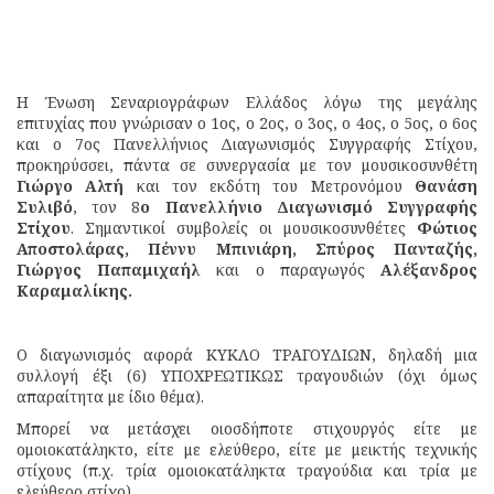
Η Ένωση Σεναριογράφων Ελλάδος λόγω της μεγάλης
επιτυχίας που γνώρισαν ο 1ος, ο 2ος, ο 3ος, ο 4ος, ο 5ος, ο 6ος
και ο 7ος Πανελλήνιος Διαγωνισμός Συγγραφής Στίχου,
προκηρύσσει, πάντα σε συνεργασία με τον μουσικοσυνθέτη
Γιώργο Αλτή
και τον εκδότη του Μετρονόμου
Θανάση
Συλιβό
, τον 8
ο Πανελλήνιο Διαγωνισμό Συγγραφής
Στίχου
. Σημαντικοί συμβολείς οι μουσικοσυνθέτες
Φώτιος
Αποστολάρας,
Πέννυ Μπινιάρη, Σπύρος Πανταζής,
Γιώργος Παπαμιχαήλ
και ο παραγωγός
Αλέξανδρος
Καραμαλίκης.
Ο διαγωνισμός αφορά ΚΥΚΛΟ ΤΡΑΓΟΥΔΙΩΝ, δηλαδή μια
συλλογή έξι (6) ΥΠΟΧΡΕΩΤΙΚΩΣ τραγουδιών (όχι όμως
απαραίτητα με ίδιο θέμα).
Μπορεί να μετάσχει οιοσδήποτε στιχουργός είτε με
ομοιοκατάληκτο, είτε με ελεύθερο, είτε με μεικτής τεχνικής
στίχους (π.χ. τρία ομοιοκατάληκτα τραγούδια και τρία με
ελεύθερο στίχο).