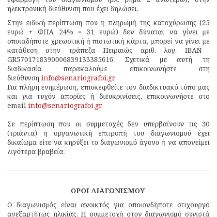
ηλεκτρονική διεύθυνση που έχει δηλώσει.
Στην ειδική περίπτωση που η πληρωμή της κατοχύρωσης (25
ευρώ + ΦΠΑ 24% = 31 ευρώ) δεν δύναται να γίνει με
οποιαδήποτε χρεωστική ή πιστωτική κάρτα, μπορεί να γίνει με
κατάθεση στην τράπεζα Πειραιώς αριθ. λογ. IBAN
GR5701718390006839133385616. Σχετικά με αυτή τη
διαδικασία παρακαλούμε επικοινωνήστε στη
διεύθυνση
info@senariografoi.
gr
.
Για πλήρη ενημέρωση, επισκεφθείτε τον διαδικτυακό τόπο μας
και για τυχόν απορίες ή διευκρινίσεις, επικοινωνήστε στο
email
info@senariografoi.gr
.
Σε περίπτωση που οι συμμετοχές δεν υπερβαίνουν τις 30
(τριάντα) η οργανωτική επιτροπή του διαγωνισμού έχει
δικαίωμα είτε να κηρύξει το διαγωνισμό άγονο ή να απονείμει
λιγότερα βραβεία.
ΟΡΟΙ ΔΙΑΓΩΝΙΣΜΟΥ
Ο διαγωνισμός είναι ανοικτός για οποιονδήποτε στιχουργό
ανεξαρτήτως ηλικίας. Η συμμετοχή στον διαγωνισμό συνιστά