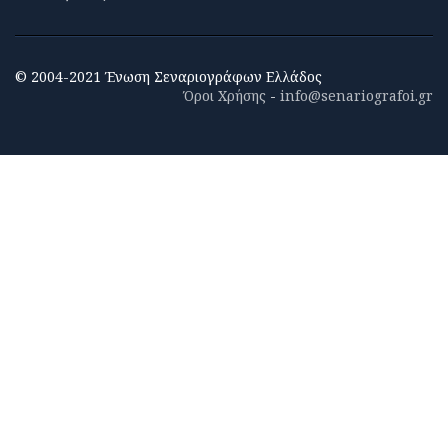
© 2004-2021 Ένωση Σεναριογράφων Ελλάδος
Όροι Χρήσης
-
info@senariografoi.gr