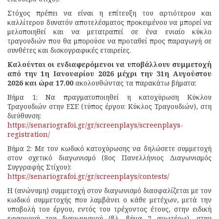
Στόχος πρέπει να είναι η επίτευξη του αρτιότερου και
καλλίτερου δυνατόν αποτελέσματος προκειμένου να μπορεί να
μελοποιηθεί και να μετατραπεί σε ένα ενιαίο κύκλο
τραγουδιών που θα μπορούσε να προταθεί προς παραγωγή σε
συνθέτες και δισκογραφικές εταιρείες.
Καλούνται οι ενδιαφερόμενοι να υποβάλλουν συμμετοχή
από την 1η Ιανουαρίου 2026 μέχρι την 31η Αυγούστου
2026 και ώρα 17.00
ακολουθώντας τα παρακάτω βήματα:
Βήμα 1: Να πραγματοποιηθεί η κατοχύρωση Κύκλου
Τραγουδιών στην ΕΣΕ (τύπος έργου: Κύκλος Τραγουδιών), στη
διεύθυνση:
https://senariografoi.gr/gr/
screenplays/screenplays-
registration/
Βήμα 2: Με τον κωδικό κατοχύρωσης να δηλώσετε συμμετοχή
στον σχετικό διαγωνισμό (8ος Πανελλήνιος Διαγωνισμός
Συγγραφής Στίχου):
https://senariografoi.gr/gr/
screenplays/contests/
Η (ανώνυμη) συμμετοχή στον διαγωνισμό διασφαλίζεται με τον
κωδικό συμμετοχής που λαμβάνει ο κάθε μετέχων, μετά την
υποβολή του έργου, εντός του τρέχοντος έτους, στην ειδική
εφαρμογή του διαγωνισμού (βλ. βήμα 2 ανωτέρω), στην