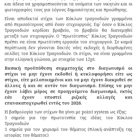
και άδεια να χρησιμοποιούνται τα ονόματα των νικητών και οι
φωτογραφίες τους για λόγους δημοσιότητας και προώθησης.
Είναι αποδεκτοί στίχοι των Κύκλων τραγουδιών γραμμένοι
από περισσότερους από έναν στιχουργούς. Εφ΄ όσον ο Κύκλος
Τραγουδιών κερδίσει βραβείο, το βραβείο θα διανεμηθεί
μεταξύ των στιχουργών. Ο "πρωτότυπος" Κύκλος Τραγουδιών
πρέπει να είναι πρωτότυπη εργασία του στιχουργού. Σε καμιά
περίπτωση δεν γίνονται δεκτές νέες εκδοχές ή διορθωμένες
σελίδες του Κύκλου Τραγουδιών. Οι στίχοι, να είναι γραμμένοι
στην ελληνική γλώσσα, με στοιχεία των 12pt.
Βασική προϋπόθεση συμμετοχής στο διαγωνισμό οι
στίχοι να μην έχουν εκδοθεί ή κυκλοφορήσει είτε ως
στίχοι, είτε μελοποιημένοι και να μην έχουν διακριθεί σε
άλλους ή και σε αυτόν τον διαγωνισμό. Επίσης να μην
έχουν λάβει μέρος σε προηγούμενο διαγωνισμό, εκτός
εάν έχουν υποστεί ριζικές αλλαγές και
επανακατοχυρωθεί εντός του 2026.
Η βαθμολογία των στίχων θα γίνει με point system ως έξης:
5 σημεία για την πρωτοτυπία της ιδέας του Κύκλου
Τραγουδιών
5 σημεία για τον χειρισμό του θέματος (πλοκή-ανάπτυξη της
ιστορίας του θέματος)