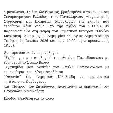
4 μονόλογοι, 15 λεπτών έκαστος, βραβευμένοι από την Ένωση
Σεναριογράφων Ελλάδος στους Πανελλήνιους Διαγωνισμούς
Συγγραφής και Ερμηνείας Μονολόγων επί Σκηνής που
τελούνται κάθε χρόνο υπό την αιγίδα του ΥΠΑΙΘΑ θα
παρουσιασθούν στη σκηνή του δημοτικού θεάτρου "Μελίνα
Μερκούρη" Λεωφ. Αγίου Δημητρίου 55, Άγιος Δημήτριος την
Τετάρτη 1η Ιουλίου 2026 και ώρα 19.00 (ώρα προσέλευσης
18.30).
Θα παρουσιασθούν οι μονόλογοι:
"Σχέδιο για μια απολογία" του Αντώνη Παπαδόπουλου με
ερμηνευτή το Στέλιο Βέργο
"Αγαπημένε μου Λουίτζι" του Βασίλη Παπανικολάου με
ερμηνεύτρια την Ελένη Παπαδάτου
"Ουρανία" της Δήμητρας Νικολαίδη με ερμηνεύτρια
τη Δέσποινα Καρδογέρου
και "Νούρος" του Σπυρίδωνος Αναστασίνη με ερμηνευτή τον
Παναγιώτη Μαλικούρτη
Είσοδος ελεύθερη για το κοινό