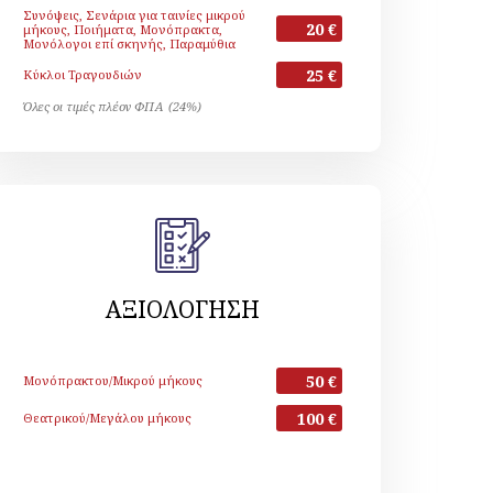
Συνόψεις, Σενάρια για ταινίες μικρού
20 €
μήκους, Ποιήματα, Μονόπρακτα,
Μονόλογοι επί σκηνής, Παραμύθια
25 €
Κύκλοι Τραγουδιών
Όλες οι τιμές πλέον ΦΠΑ (24%)
ΑΞΙΟΛΟΓΗΣΗ
50 €
Μονόπρακτου/Μικρού μήκους
100 €
Θεατρικού/Μεγάλου μήκους