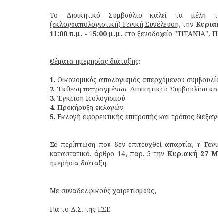
Το Διοικητικό Συμβούλιο καλεί τα μέλη
(εκλογοαπολογιστική) Γενική Συνέλευση
, την
Κυρια
11:00 π.μ. - 15:00 μ.μ.
στο ξενοδοχείο "ΤΙΤΑΝΙΑ", Π
Θέματα ημερησίας διάταξης
:
1.
Οικονομικός απολογισμός απερχόμενου συμβουλίου
2.
Έκθεση πεπραγμένων Διοικητικού Συμβουλίου κα
3.
Έγκριση Ισολογισμού
4.
Προκήρυξη εκλογών
5.
Εκλογή εφορευτικής επιτροπής και τρόπος διεξα
Σε περίπτωση που δεν επιτευχθεί απαρτία, η Γε
καταστατικό, άρθρο 14, παρ. 5 την
Κυριακή 27 Μ
ημερήσια διάταξη.
Με συναδελφικούς χαιρετισμούς,
Για το Δ.Σ. της ΕΣΕ