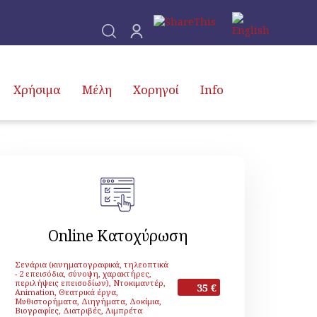
Χρήσιμα
Μέλη
Χορηγοί
Info
Online Κατοχύρωση
Σενάρια (κινηματογραφικά, τηλεοπτικά
- 2 επεισόδια, σύνοψη, χαρακτήρες,
περιλήψεις επεισοδίων), Ντοκιμαντέρ,
35 €
Animation, Θεατρικά έργα,
Μυθιστορήματα, Διηγήματα, Δοκίμια,
Βιογραφίες, Διατριβές, Λιμπρέτα