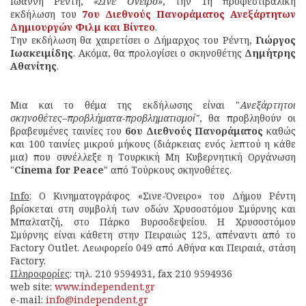
Ιωάννη Ρέντη,
«Σινέ Όνειρο»
, την 1η προφεστιβαλική
εκδήλωση του
7ου Διεθνούς Πανοράματος Ανεξάρτητων
Δημιουργών Φιλμ και Βίντεο
.
Την εκδήλωση θα χαιρετίσει ο Δήμαρχος του Ρέντη,
Γιώργος
Ιωακειμίδης
. Ακόμα, θα προλογίσει ο σκηνοθέτης
Δημήτρης
Αθανίτης
.
Μια και το θέμα της εκδήλωσης είναι "
Ανεξάρτητοι
σκηνοθέτες–προβλήματα-προβληματισμοί"
, θα προβληθούν οι
βραβευμένες ταινίες του
6ου Διεθνούς Πανοράματος
καθώς
και 100 ταινίες μικρού μήκους (διάρκειας ενός λεπτού η κάθε
μια) που συνέλλεξε η Τουρκική Μη Κυβερνητική Οργάνωση
"
Cinema for Peace
" από Τούρκους σκηνοθέτες.
Info
: Ο Κινηματογράφος «Σινε-Όνειρο» του Δήμου Ρέντη
βρίσκεται στη συμβολή των οδών Χρυσοστόμου Σμύρνης και
Μπαλτατζή, στο Πάρκο Βυρσοδεψείου. Η Χρυσοστόμου
Σμύρνης είναι κάθετη στην Πειραιώς 125, απέναντι από το
Factory Οutlet. Λεωφορείο 049 από Αθήνα και Πειραιά, στάση
Factory.
Πληροφορίες
: τηλ. 210 9594931, fax 210 9594936
web site:
www.independent.gr
e-mail:
info@independent.gr