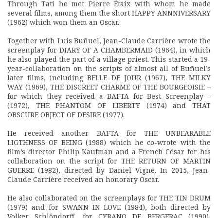
Through Tati he met Pierre Étaix with whom he made
several films, among them the short HAPPY ANNNIVERSARY
(1962) which won them an Oscar.
Together with Luis Buñuel, Jean-Claude Carrière wrote the
screenplay for DIARY OF A CHAMBERMAID (1964), in which
he also played the part of a village priest. This started a 19-
year-collaboration on the scripts of almost all of Buñuel’s
later films, including BELLE DE JOUR (1967), THE MILKY
WAY (1969), THE DISCREET CHARME OF THE BOURGEOISIE –
for which they received a BAFTA for Best Screenplay –
(1972), THE PHANTOM OF LIBERTY (1974) and THAT
OBSCURE OBJECT OF DESIRE (1977).
He received another BAFTA for THE UNBEARABLE
LIGTHNESS OF BEING (1988) which he co-wrote with the
film’s director Philip Kaufman and a French César for his
collaboration on the script for THE RETURN OF MARTIN
GUERRE (1982), directed by Daniel Vigne. In 2015, Jean-
Claude Carrière received an honorary Oscar.
He also collaborated on the screenplays for THE TIN DRUM
(1979) and for SWANN IN LOVE (1984), both directed by
Volker Schlöndorff, for CYRANO DE BERGERAC (1990),