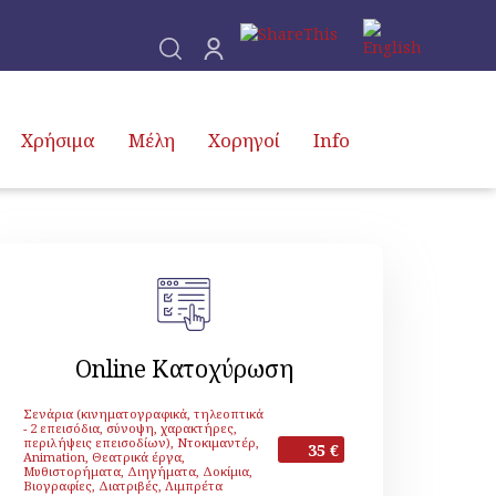
Χρήσιμα
Μέλη
Χορηγοί
Info
Online Κατοχύρωση
Σενάρια (κινηματογραφικά, τηλεοπτικά
- 2 επεισόδια, σύνοψη, χαρακτήρες,
περιλήψεις επεισοδίων), Ντοκιμαντέρ,
35 €
Animation, Θεατρικά έργα,
Μυθιστορήματα, Διηγήματα, Δοκίμια,
Βιογραφίες, Διατριβές, Λιμπρέτα