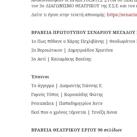
τον 3ο ΔΙΑΓΩΝΙΣΜΟ ΘΕΑΤΡΙΚΟΥ της Ε.Σ.Ε. και του 
Δείτε τι έγινε στην τελετή απονομής:
https://senari
ΒΡΑΒΕΙΑ ΠΡΩΤΟΤΥΠΟΥ ΣΕΝΑΡΙΟΥ ΜΕΓΑΛΟΥ
1ο Πως πέθανε ο Χάρης Πεχλιβάνης | Θεοδωράτου
2ο Βεροιώτικον | Δημητριάδου Χριστίνα
3ο Αντί | Καλαμάκης Βασίλης
Έπαινοι
Το άγγιγμα | Διαμαντής Γιάννης Ε.
Γυμνός Τόπος | Κοροσιάδης Φώτης
Penumbra | Παπαδημητρίου Άντυ
Εκεί που ο χρόνος τέμνεται | Τενέζη Άννα
ΒΡΑΒΕΙΑ ΘΕΑΤΡΙΚΟΥ ΕΡΓΟΥ 90 σελίδων