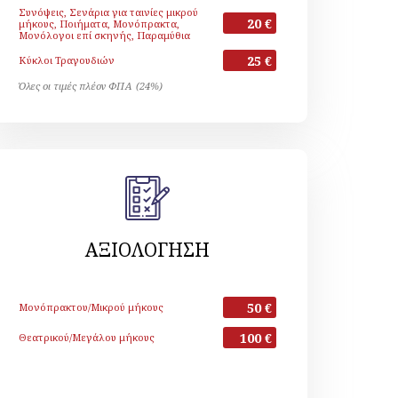
Συνόψεις, Σενάρια για ταινίες μικρού
20 €
μήκους, Ποιήματα, Μονόπρακτα,
Μονόλογοι επί σκηνής, Παραμύθια
25 €
Κύκλοι Τραγουδιών
Όλες οι τιμές πλέον ΦΠΑ (24%)
ΑΞΙΟΛΟΓΗΣΗ
50 €
Μονόπρακτου/Μικρού μήκους
100 €
Θεατρικού/Μεγάλου μήκους