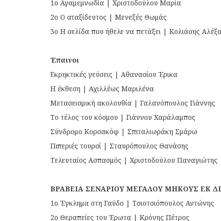
1ο Αγαμεμνωδία | Χριστοδούλου Μαρία
2ο Ο αταξίδευτος | Μενεξές Θωμάς
3ο Η σελίδα που ήθελε να πετάξει | Κολιάσης Αλέξ
Έπαινοι
Εκρηκτικές γεύσεις | Αθανασίου Έρικα
Η έκθεση | Αχιλλέως Μαριλένα
Μετασεισμική ακολουθία | Γαλανόπουλος Γιάννης
Το τέλος του κόσμου | Γιάννου Χαράλαμπος
Σύνδρομο Κορσακόφ | Σπιταλιωράκη Σμάρω
Πιπεριές τουρσί | Σταυρόπουλος Θανάσης
Τελευταίος Ασπασμός | Χριστοδούλου Παναγιώτης
ΒΡΑΒΕΙΑ ΣΕΝΑΡΙΟΥ ΜΕΓΑΛΟΥ ΜΗΚΟΥΣ ΕΚ Δ
1ο Έγκλημα στη Γαύδο | Τσιοτσιόπουλος Αντώνης
2ο Θεραπείες του Έρωτα | Κρόνης Πέτρος