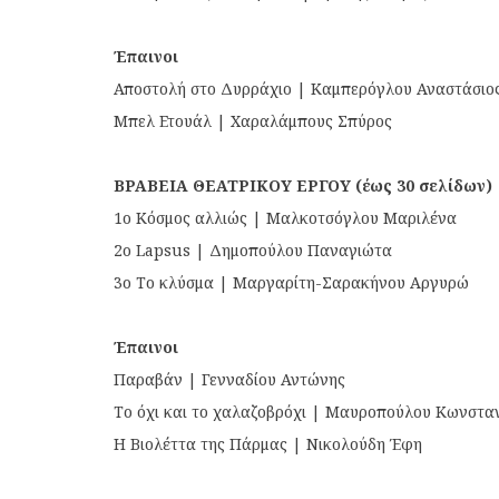
Έπαινοι
Αποστολή στο Δυρράχιο | Καμπερόγλου Αναστάσιο
Μπελ Ετουάλ | Χαραλάμπους Σπύρος
ΒΡΑΒΕΙΑ ΘΕΑΤΡΙΚΟΥ ΕΡΓΟΥ (έως 30 σελίδων)
1ο Κόσμος αλλιώς | Μαλκοτσόγλου Μαριλένα
2ο Lapsus | Δημοπούλου Παναγιώτα
3ο Το κλύσμα | Μαργαρίτη-Σαρακήνου Αργυρώ
Έπαινοι
Παραβάν | Γενναδίου Αντώνης
Το όχι και το χαλαζοβρόχι | Μαυροπούλου Κωνστα
Η Βιολέττα της Πάρμας | Νικολούδη Έφη