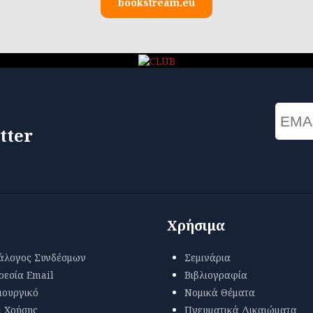
bookstream.eu
Email
tter
Χρήσιμα
άλογος Συνδέσμων
Σεμινάρια
ρεσία Email
Βιβλιογραφία
ιουργικό
Νομικά Θέματα
ι Χρήσης
Πνευματικά Δικαιώματα