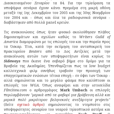
Διασκευασμένου Σεναρίου
τα 84. Για την τηλεόραση τα
υποψήφια σενάρια έχουν κάνει πρεμιέρα στη μικρή οθόνη
μεταξύ της 1ης Δεκεμβρίου του 2003 και της 30ης Νοεμβρίου
του 2004 και - όπως και όλα τα ραδιοφωνικά σενάρια -
διαβάστηκαν από πολλά panel κριτών.
Τις ανακοινώσεις όπως ήταν φυσικό ακολούθησαν πλήθος
δημοσιευμάτων και σχολίων καθώς το
Writers Guild of
America
διαμορφώνει με τις επιλογές του και την πορεία προς
τα Όσκαρ. Έτσι, κατά την εκτίμηση του ανταποκριτή του
πρακτορείου
Reuters
από το Λος Αντζελες μετά την
ανακοίνωση αυτών των υποψηφιοτήτων είναι κυρίως το
Sideways
που έκανε ένα σοβαρό βήμα στο δρόμο για τα
Βραβεία της Ακαδημίας. Υπενθυμίζεται πως τα low budget
καλλιτεχνικά φιλμ συνήθως τραβούν την προσοχή των
επαγγελματικών ενώσεων τέτοια εποχή – εν όψει των Όσκαρ -
αλλά σημειώνεται και το μεγάλο φάσμα που καλύπτουν οι
επιλογές του
WGA
. Όπως αναφέρει και στην ιστοσελίδα
FilmStew.com
ο αρθρογράφος
Mark Umbach
οι επιλογές
περιλαμβάνουν
"μερικά από τα φαβορί για βράβευση αλλά και
μερικά πολύ μικρότερου βεληνεκούς ανεξάρτητα projects"
(δείτε
σχετικό άρθρο
) σημειώνοντας το ντεμπούτο στις
υποψηφιότητες σεναρίου του νεαρού τηλεοπτικού αστέρα και