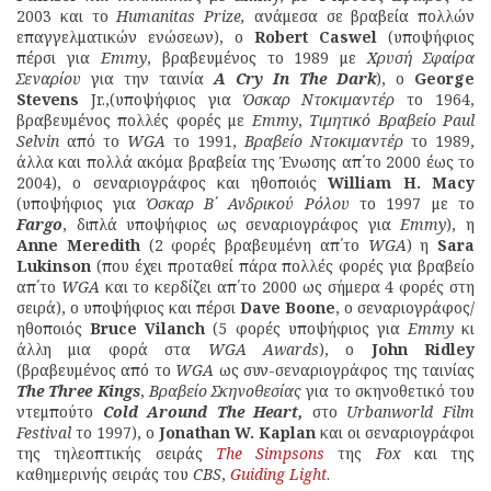
2003 και το
Humanitas Prize,
ανάμεσα σε βραβεία πολλών
επαγγελματικών ενώσεων), ο
Robert Caswel
(υποψήφιος
πέρσι για
Emmy
, βραβευμένος το 1989 με
Χρυσή Σφαίρα
Σεναρίου
για την ταινία
A Cry In The Dark
), ο
George
Stevens
Jr.,(υποψήφιος για
Όσκαρ Ντοκιμαντέρ
το 1964,
βραβευμένος πολλές φορές με
Emmy
,
Τιμητικό Βραβείο Paul
Selvin
από το
WGA
το 1991,
Βραβείο Ντοκιμαντέρ
το 1989,
άλλα και πολλά ακόμα βραβεία της Ένωσης απ΄το 2000 έως το
2004), ο σεναριογράφος και ηθοποιός
William H. Macy
(υποψήφιος για
Όσκαρ Β΄ Ανδρικού Ρόλου
το 1997 με το
Fargo
, διπλά υποψήφιος ως σεναριογράφος για
Emmy
), η
Anne Meredith
(2 φορές βραβευμένη απ΄το
WGA
) η
Sara
Lukinson
(που έχει προταθεί πάρα πολλές φορές για βραβείο
απ΄το
WGA
και το κερδίζει απ΄το 2000 ως σήμερα 4 φορές στη
σειρά), ο υποψήφιος και πέρσι
Dave Boone
, ο σεναριογράφος/
ηθοποιός
Bruce Vilanch
(5 φορές υποψήφιος για
Emmy
κι
άλλη μια φορά στα
WGA Awards
), ο
John Ridley
(βραβευμένος από το
WGA
ως συν-σεναριογράφος της ταινίας
Τhe Three Kings
,
Βραβείο Σκηνοθεσίας
για το σκηνοθετικό του
ντεμπούτο
Cold Around The Heart,
στο
Urbanworld Film
Festival
το 1997), ο
Jonathan W. Kaplan
και οι σεναριογράφοι
της τηλεοπτικής σειράς
The Simpsons
της
Fox
και της
καθημερινής σειράς του
CBS
,
Guiding Light
.