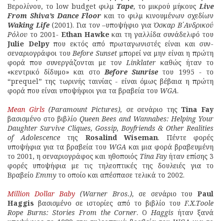
Βερολίνου, το low budget φιλμ
Tape
, το μικρού μήκους
Live
From Shiva’s Dance Floor
και το φιλμ κινουμένων σχεδίων
Waking Life
(2001). Για τον –υποψήφιο για
Όσκαρ Β΄Ανδρικού
Ρόλου
το 2001-
Ethan Hawke
και τη γαλλίδα συνάδελφό του
Julie Delpy
που εκτός από πρωταγωνιστές είναι και συν-
σεναριογράφοι του
Before Sunset
μπορεί να μην είναι η πρώτη
φορά που συνεργάζονται με τον
Linklater
καθώς ήταν το
«κεντρικό δίδυμο» και στο
Before Sunrise
του 1995 - το
“prequel” της τωρινής ταινίας - είναι όμως βέβαια η πρώτη
φορά που είναι υποψήφιοι για τα βραβεία του
WGA
.
Mean Girls
(Paramount Pictures),
σε σενάριο της
Tina Fay
βασισμένο στο βιβλίο
Queen Bees and Wannabes: Helping Your
Daughter Survive Cliques, Gossip, Boyfriends & Other Realities
of Adolescence
της
Rosalind Wiseman
. Πέντε φορές
υποψήφια για τα βραβεία του
WGA
και μια φορά βραβευμένη
το 2001, η σεναριογράφος και ηθοποιός
Tina Fay
ήταν επίσης 3
φορές υποψήφια με τις τηλεοπτικές της δουλειές για το
Βραβείο
Emmy
το οποίο και απέσπασε τελικά το 2002.
Million Dollar Baby
(Warner Bros.),
σε σενάριο του
Paul
Haggis
βασισμένο σε ιστορίες από το βιβλίο του
F.X.Toole
Rope Burns: Stories From the Corner
. Ο
Haggis
ήταν ξανά