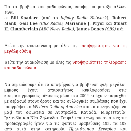
Για τα βραβεία του ραδιοφώνου, υποψήφιοι μεταξύ άλλων
είναι
οι
Bill Spadaro
(από το
Infinity Radio Network
),
Robert
Mank
,
Gail Lee
(CBS Radio),
Marianne J. Pryor
και
Stuart
H. Chamberlain
(ABC News Radio),
James Benes
(CBS)
κ.ά.
Δείτε την ανακοίνωση με όλες τις
υποψηφιότητες για τη
μεγάλη οθόνη
Δείτε την ανακοίνωση με όλες τις
υποψηφιότητες τηλεόρασης
και ραδιοφώνου
Να σημειώσουμε ότι τα υποψήφια για βράβευση φιλμ μεγάλου
μήκους έχουν απαραιτήτως κυκλοφορήσει στις
κινηματογραφικές αίθουσες μέσα στο 2004 κι έχουν παραχθεί
με σεβασμό στους όρους και τις συλλογικές συμβάσεις που έχει
υπογράψει το
Writers Guild of America
και τα συνεργαζόμενα
μαζί του σωματεία σε Αυστραλία, Καναδά, Μ.Βρεττανία,
Ιρλανδία και Νέα Ζηλανδία. Τα φιλμ που πληρούσαν αυτές τις
προδιαγραφές ήταν για τις φετινές βραβεύσεις 193, τα 109
από αυτά στην κατηγορία
Πρωτότυπου Σεναρίου
και