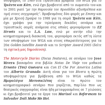
υποψήφιος το 1989 στα τηλεοπτικά βραβεία του
WGA
για το
Τριάντα και Κάτι
, ενώ έχει βραβευτεί από το σωματείο του και
το 2001 γιατί
"με την παρουσία του προσδίδει αξιοπρέπεια και
τιμή στους συγγραφείς".
Βραβευμένος δύο φορές με
Emmy
και
μία με
Χρυσή Σφαίρα
το 1988 για τη σειρά
Τριάντα και Κάτι
,
έχει γράψει για την τηλεόραση δεκάδες σενάρια και
τηλεοπτικές σειρές ανάμεσα στις οποίες φιγουράρουν το
EZ
Streets
και το
L.A. Law
, ενώ με αυτήν εδώ την
κινηματογραφική διασκευή του, φιγουράρει εκτός απ΄τη λίστα
των υποψηφίων του
WGA
και στους επικρατέστερους για τα
20α
Golden Satellite Awards
και το
Scripter Award 2005
(δείτε
τη
σχετική μας δημοσίευση
).
The Motorcycle Diaries
(Focus Features),
σε σενάριο του
Jose
Rivera
βασισμένο στα βιβλία
Notas De Viaje
του μυθικού
Ernesto (Τσε) Guevara
και
Con El Che Por America Latina
του
Alberto Granado
. Αυτή είναι για τον
Rivera
η πρώτη
υποψηφιότητα για βράβευση από το
WGA
καθώς τα
Ημερολόγια Μοτοσικλέτας
είναι το πρώτο του
κινηματογραφικό σενάριο που γυρίζεται, παρ΄όλο που ως
θεατρικός συγγραφέας είναι ήδη μεταφρασμένος σε 7 γλώσσες
κι έχει βραβευτεί για τα έργα του
Marisol
και
References to
Salvador Dali Make Me Hot
.