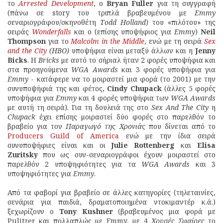
το
Arrested Development
, ο
Bryan Fuller
για τη συγγραφή
(πάνω σε story του τριπλά βραβευμένου με
Emmy
σεναριογράφου/σκηνοθέτη
Todd Holland
) του «πιλότου» της
σειράς
Wonderfalls
και ο (επίσης υποψήφιος για
Emmy
)
Neil
Thompson
για το
Malcolm in the Middle
, ενώ με τη σειρά
Sex
and the City
(HBO)
υποψήφια είναι μεταξύ άλλων και η
Jenny
Bicks
. Η
Bricks
με αυτό το σήριαλ ήταν 2 φορές υποψήφια και
στα προηγούμενα
WGA Awards
και 3 φορές υποψήφια για
Emmy
- κατάφερε να το μοιραστεί μια φορά (το 2001) με την
συνυποψήφιά της και φέτος,
Cindy Chupack
(άλλες 5 φορές
υποψήφια για
Emmy
και 4 φορές υποψήφια των
WGA Awards
με αυτή τη σειρά). Για τη δουλειά της στο
Sex And The City
η
Chupack
έχει επίσης μοιραστεί δύο φορές στο παρελθόν το
βραβείο για τον
Παραγωγό της Χρονιάς
που δίνεται από το
Producers Guild of America
ενώ με την ίδια σειρά
συνυποψήφιες είναι και οι
Julie Rottenberg
και
Elisa
Zuritsky
που ως συν-σεναριογράφοι έχουν μοιραστεί στο
παρελθόν 2 υποψηφιότητες για τα
WGA Awards
και 3
υποψηφιότητες για
Emmy
.
Από τα φαβορί για βραβείο σε άλλες κατηγορίες (τηλεταινίες,
σενάρια για παιδιά, δραματοποιημένα ντοκιμαντέρ κ.ά.)
ξεχωρίζουν ο
Tony Kushner
(βραβευμένος μια φορά με
Pulitzer και πολλαπλώς με Emmy, με 4
Χρυσές Σφαίρες
το