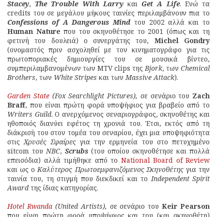
Stacey
,
The Trouble With Larry
και
Get A Life
. Ενώ τα
credits του σε μεγάλου μήκους ταινίες περιλαμβάνουν πια το
Confessions
of A Dangerous Mind
του 2002 αλλά και το
Human Nature
που του σκηνοθέτησε το 2001 (όπως και τη
φετινή του δουλειά) ο συνεργάτης του,
Michel Gondry
(ονομαστός πριν ασχοληθεί με τον κινηματογράφο για τις
πρωτοποριακές δημιουργίες του σε μουσικά βίντεο,
συμπεριλαμβανομένων των MTV clips της
Bjork
, των
Chemical
Brothers
, των
White Stripes
και των
Massive Attack
).
Garden State
(Fox Searchlight Pictures),
σε σενάριο του
Zach
Braff
, που είναι πρώτη φορά υποψήφιος για βραβείο από το
Writers Guild
. Ο ανερχόμενος σεναριογράφος, σκηνοθέτης και
ηθοποιός διανύει εφέτος τη χρονιά του. Έτσι, εκτός από τη
διάκρισή του στον τομέα του σεναρίου, έχει μια υποψηφιότητα
στις
Χρυσές Σφαίρες
για την ερμηνεία του στο πετυχημένο
sitcom του
NBC
,
Scrubs
(του οποίου σκηνοθέτησε και πολλά
επεισόδια) αλλά τιμήθηκε από το
National Board of Review
και ως ο
Καλύτερος Πρωτοεμφανιζόμενος Σκηνοθέτης
για την
ταινία του, τη στιγμή που διεκδικεί και το
Independent Spirit
Award
της ίδιας κατηγορίας.
Hotel Rwanda
(United Artists),
σε σενάριο του
Keir Pearson
που είναι πρώτη φορά υποψήφιος και του (και σκηνοθέτη)