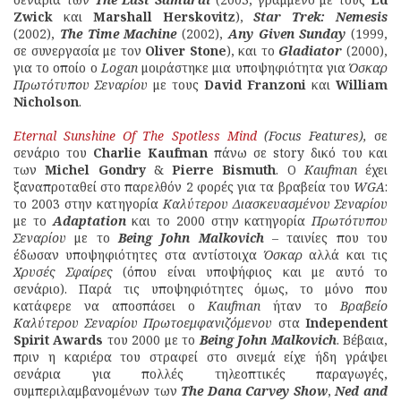
Zwick
και
Marshall Herskovitz
),
Star Trek: Nemesis
(2002),
The Time Machine
(2002),
Any Given Sunday
(1999,
σε συνεργασία με τον
Oliver Stone
), και το
Gladiator
(2000),
για το οποίο ο
Logan
μοιράστηκε μια υποψηφιότητα για
Όσκαρ
Πρωτότυπου Σεναρίου
με τους
David Franzoni
και
William
Nicholson
.
Eternal Sunshine Of The Spotless Mind
(Focus Features),
σε
σενάριο του
Charlie Kaufman
πάνω σε story δικό του και
των
Michel Gondry
&
Pierre Bismuth
. Ο
Kaufman
έχει
ξαναπροταθεί στο παρελθόν 2 φορές για τα βραβεία του
WGA
:
το 2003 στην κατηγορία
Καλύτερου Διασκευασμένου Σεναρίου
με το
Adaptation
και το 2000 στην κατηγορία
Πρωτότυπου
Σεναρίου
με το
Being John Malkovich
– ταινίες που του
έδωσαν υποψηφιότητες στα αντίστοιχα
Όσκαρ
αλλά και τις
Χρυσές Σφαίρες
(όπου είναι υποψήφιος και με αυτό το
σενάριο). Παρά τις υποψηφιότητες όμως, το μόνο που
κατάφερε να αποσπάσει ο
Kaufman
ήταν το
Βραβείο
Καλύτερου Σεναρίου Πρωτοεμφανιζόμενου
στα
Independent
Spirit Awards
του 2000 με το
Being John Malkovich
. Βέβαια,
πριν η καριέρα του στραφεί στο σινεμά είχε ήδη γράψει
σενάρια για πολλές τηλεοπτικές παραγωγές,
συμπεριλαμβανομένων των
The Dana Carvey Show
,
Ned and