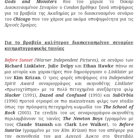
Gods and Monsters
που του χάρισε το
Όσκαρ
Διασκευασμένου Σεναρίου
ο
Condon
βρέθηκε ξανά υποψήφιος
για τα βραβεία της Ακαδημίας με το διασκευασμένο σενάριο
του
Chicago
που του χάρισε μια ακόμα υποψηφιότητα για τις
Χρυσές Σφαίρες
.
Για το βραβείο καλύτερου διασκευασμένου σεναρίου
κινηματογραφικής ταινίας
Before Sunset
(Warner Independent Pictures),
σε σενάριο των
Richard Linklater
,
Julie Delpy
και
Ethan Hawke
πάνω σε
μια ιστορία και χαρακτήρες που δημιούργησαν ο
Linklater
με
τον
Kim Krizan
. Ο τρεις φορές υποψήφιος στα
Independent
Spirit Award
σεναριογράφος και σκηνοθέτης
Linklater
«πρωτοχτύπησε» με τα πολύ πετυχημένα ανεξάρτητα φιλμ
Slacker
(1991),
Dazed and Confused
(1993) και
SubUrbia
(1996) προτού στραφεί σε πιο mainstream φιλμς των studio
όπως την πρόσφατη πετυχημένη κωμωδία του
The School of
Rock
(2003). Τα credits του ως σεναριογράφου-σκηνοθέτη
περιλαμβάνουν τις ταινίες
The Newton Boys
(γραμμένο με
τους
Claude Stanush
και
Clark Lee Walker
), το
Before
Sunrise
(γραμμένο με τον
Kim Krizan
) που του απέφερε για
την σκηνοθεσία του μια
Αργυρή Άρκτο
στο Φεστιβάλ