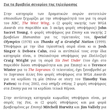
Για τα βραβεία σεναρίου της τηλεόρασης
Στην κατηγορία των δραματικών σειρών αυτοτελών
επεισοδίων ξεχωρίζει με την υποψηφιότητά του για τη σειρά
του
NBC
,
The West Wing
, ο (2 φορές νικητής των
WGA
Awards
στο παρελθόν και 3 ακόμη φορές υποψήφιος)
John
Sacret Young
, 6 φορές υποψήφιος για
Emmy
και νικητής 2
βραβείων
Humanitas
για τις τηλεταινίες του,
Special
Olympics
(1978) και
Thanks of a Grateful Nation
(1999).
Υποψήφιοι με την ίδια τηλεοπτική σειρά είναι κι οι
Josh
Singer
&
Debora Cahn
, ενώ οι αντίπαλοί τους στην ίδια
κατηγορία είναι, ο (παλαιότερα υποψήφιος για
Πούλιτζερ
)
Craig Wright
για τη σειρά
Six Feet Under
(του έχει στο
παρελθόν δώσει υποψηφιότητα και για Emmy) κι ο
Terence
Winter
για το
The Sopranos
. Ο τελευταίος, έχει ξαναβρεθεί με
το
Sopranos
άλλες δύο φορές υποψήφιος στα
WGA Awards
για να κερδίσει τη μία (πάνω σε story του
Timothy Van
Patten
) το έτος 2002, ενώ υπήρξε επίσης 2 φορές υποψήφιος
στα
Emmy
για να τα κερδίσει τελικά πέρυσι.
Στην αντίστοιχη κατηγορία κωμωδίας υποψήφιοι είναι, με
σειρές της
Fox,
οι (2 φορές υποψήφιος και μια φορά
βραβευμένος με
Emmy
)
Mitchell Hurwitz
και
Jim Vallely
για