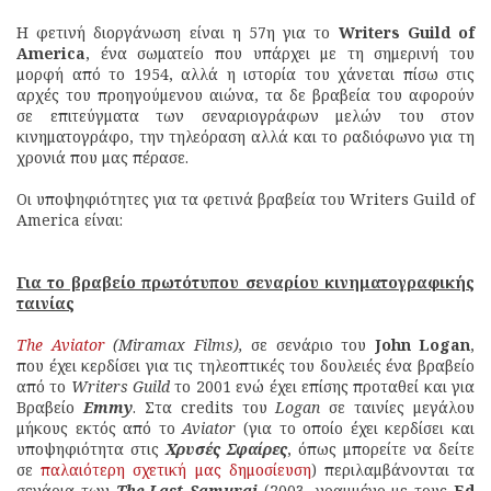
Η φετινή διοργάνωση είναι η 57η για το
Writers Guild of
America
, ένα σωματείο που υπάρχει με τη σημερινή του
μορφή από το 1954, αλλά η ιστορία του χάνεται πίσω στις
αρχές του προηγούμενου αιώνα, τα δε βραβεία του αφορούν
σε επιτεύγματα των σεναριογράφων μελών του στον
κινηματογράφο, την τηλεόραση αλλά και το ραδιόφωνο για τη
χρονιά που μας πέρασε.
Οι υποψηφιότητες για τα φετινά βραβεία του Writers Guild of
America είναι:
Για το βραβείο πρωτότυπου σεναρίου κινηματογραφικής
ταινίας
The Aviator
(Miramax Films),
σε σενάριο του
John Logan
,
που έχει κερδίσει για τις τηλεοπτικές του δουλειές ένα βραβείο
από το
Writers Guild
το 2001 ενώ έχει επίσης προταθεί και για
Βραβείο
Emmy
. Στα credits του
Logan
σε ταινίες μεγάλου
μήκους εκτός από το
Aviator
(για το οποίο έχει κερδίσει και
υποψηφιότητα στις
Χρυσές Σφαίρες
, όπως μπορείτε να δείτε
σε
παλαιότερη σχετική μας δημοσίευση
) περιλαμβάνονται τα
σενάρια των
The Last Samurai
(2003, γραμμένο με τους
Ed