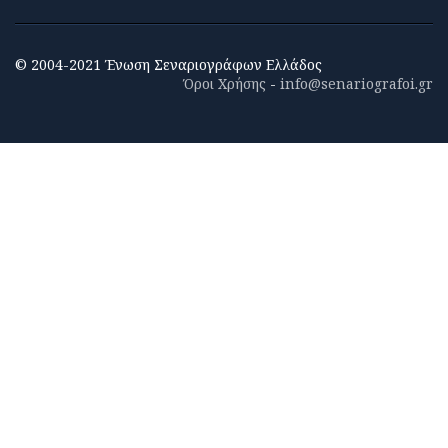
© 2004-2021 Ένωση Σεναριογράφων Ελλάδος
Όροι Χρήσης
-
info@senariografoi.gr