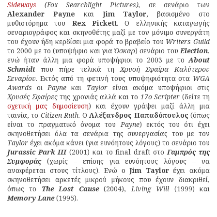
Sideways
(Fox Searchlight Pictures),
σε σενάριο των
Alexander Payne
και
Jim Taylor
, βασισμένο στο
μυθιστόρημα του
Rex Pickett
. Ο ελληνικής καταγωγής
σεναριογράφος και σκηνοθέτης μαζί με τον μόνιμο συνεργάτη
του έχουν ήδη κερδίσει μια φορά το βραβείο του
Writers Guild
το 2000 με το (υποψήφιο και για
Όσκαρ
) σενάριο του
Election
,
ενώ ήταν άλλη μια φορά υποψήφιοι το 2003 με το
About
Schmidt
που πήρε τελικά τη
Χρυσή Σφαίρα Καλύτερου
Σεναρίου
. Εκτός από τη φετινή τους υποψηφιότητα στα
WGA
Awards
οι
Payne
και
Taylor
είναι ακόμα υποψήφιοι στις
Χρυσές Σφαίρες
της χρονιάς αλλά και το
17ο Scripter
(δείτε τη
σχετική μας δημοσίευση
) και έχουν γράψει μαζί άλλη μια
ταινία, το
Citizen Ruth
. Ο
Αλέξανδρος Παπαδόπουλος
(όπως
είναι το πραγματικό όνομα του
Payne
) εκτός του ότι έχει
σκηνοθετήσει όλα τα σενάρια της συνεργασίας του με τον
Taylor
έχει ακόμα κάνει (για ευνόητους λόγους) το σενάριο του
Jurassic Park III
(2001) και το final draft στο
Γαμπρός της
Συμφοράς
(χωρίς – επίσης για ευνόητους λόγους – να
αναφέρεται στους τίτλους). Ενώ ο
Jim Taylor
έχει ακόμα
σκηνοθετήσει αρκετές μικρού μήκους που έχουν διακριθεί,
όπως το
The Lost Cause
(2004),
Living Will
(1999) και
Memory Lane
(1995).