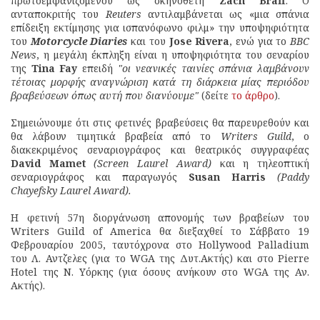
πρωτοεμφανιζόμενου ως σκηνοθέτη
Zach Braff
. Ο
ανταποκριτής του
Reuters
αντιλαμβάνεται ως «μια σπάνια
επίδειξη εκτίμησης για ισπανόφωνο φιλμ» την υποψηφιότητα
του
Motorcycle Diaries
και του
Jose Rivera
, ενώ για το
BBC
News
, η μεγάλη έκπληξη είναι η υποψηφιότητα του σεναρίου
της
Tina Fay
επειδή
"οι νεανικές ταινίες σπάνια λαμβάνουν
τέτοιας μορφής αναγνώριση κατά τη διάρκεια μίας περιόδου
βραβεύσεων όπως αυτή που διανύουμε"
(δείτε
το άρθρο
).
Σημειώνουμε ότι στις φετινές βραβεύσεις θα παρευρεθούν και
θα λάβουν τιμητικά βραβεία από το
Writers Guild
, ο
διακεκριμένος σεναριογράφος και θεατρικός συγγραφέας
David Mamet
(Screen Laurel Award)
και η τηλεοπτική
σεναριογράφος και παραγωγός
Susan Harris
(Paddy
Chayefsky Laurel Award).
Η φετινή 57η διοργάνωση απονομής των βραβείων του
Writers Guild of America θα διεξαχθεί το Σάββατο 19
Φεβρουαρίου 2005, ταυτόχρονα στο Hollywood Palladium
του Λ. Αντζελες (για το WGA της Δυτ.Ακτής) και στο Pierre
Hotel της Ν. Υόρκης (για όσους ανήκουν στο WGA της Αν.
Ακτής).