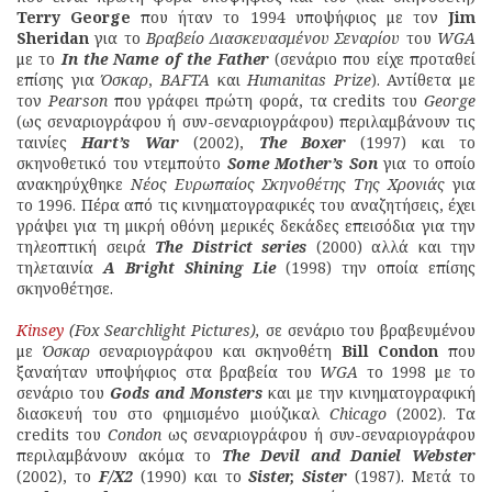
Terry George
που ήταν το 1994 υποψήφιος με τον
Jim
Sheridan
για το
Βραβείο Διασκευασμένου Σεναρίου
του
WGA
με το
In the Name of the Father
(σενάριο που είχε προταθεί
επίσης για
Όσκαρ
,
BAFTA
και
Humanitas Prize
). Αντίθετα με
τον
Pearson
που γράφει πρώτη φορά, τα credits του
George
(ως σεναριογράφου ή συν-σεναριογράφου) περιλαμβάνουν τις
ταινίες
Hart’s War
(2002),
The Boxer
(1997) και το
σκηνοθετικό του ντεμπούτο
Some Mother’s Son
για το οποίο
ανακηρύχθηκε
Νέος Ευρωπαίος Σκηνοθέτης Της Χρονιάς
για
το 1996. Πέρα από τις κινηματογραφικές του αναζητήσεις, έχει
γράψει για τη μικρή οθόνη μερικές δεκάδες επεισόδια για την
τηλεοπτική σειρά
The District series
(2000) αλλά και την
τηλεταινία
A Bright Shining Lie
(1998) την οποία επίσης
σκηνοθέτησε.
Kinsey
(Fox Searchlight Pictures),
σε σενάριο του βραβευμένου
με
Όσκαρ
σεναριογράφου και σκηνοθέτη
Bill Condon
που
ξαναήταν υποψήφιος στα βραβεία του
WGA
το 1998 με το
σενάριο του
Gods and Monsters
και με την κινηματογραφική
διασκευή του στο φημισμένο μιούζικαλ
Chicago
(2002). Τα
credits του
Condon
ως σεναριογράφου ή συν-σεναριογράφου
περιλαμβάνουν ακόμα το
The Devil and Daniel Webster
(2002), το
F/X2
(1990) και το
Sister, Sister
(1987). Μετά το